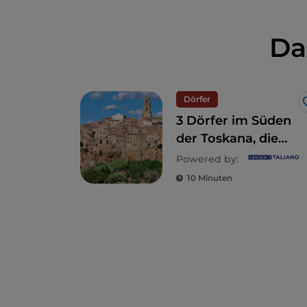
Da
Dörfer
3 Dörfer im Süden
der Toskana, die
einen Besuch wert
Powered by:
sind
10 Minuten