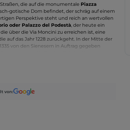
 Straßen, die auf die monumentale
Piazza
isch-gotische
Dom befindet, der schräg auf einem
rtigen Perspektive steht und reich an wertvollen
orio oder Palazzo del Podestà
, der heute ein
 die über die Via Moncini zu erreichen ist, eine
e auf das Jahr 1228 zurückgeht. In der Mitte der
e 1335 von den Sienesern in Auftrag gegeben
rch die man zwangsläufig eine Brücke überqueren
liere hinaufführt
. Sehenswert sind auch das
er Fülle sowie das Minenmuseum, das an die
nnert.
n Monteregio DOC serviert.
lt von: