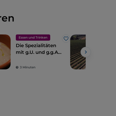
ren
Essen und Trinken
Fah
Like
Die Spezialitäten
Tos
mit g.U. und g.g.A.
Aus
der Toskana
mit
ate
3 Minuten
3 M
Aus