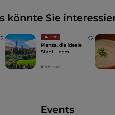
s könnte Sie interessie
UNESCO
Like
Like
Pienza, die ideale
Stadt – dem
Namen nach und
in Wirklichkeit
4 Minuten
Events