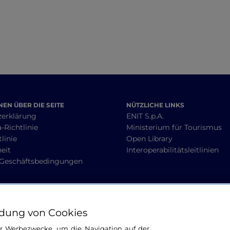
EN ÜBER DIE SEITE
NÜTZLICHE LINKS
zerklärung
ENIT S.p.A.
-Richtlinie
Ministerium für Tourismus
linie
Open Library
heit
Interoperabilitätsleitlinien
 Geschäftsbedingungen
BLEIBEN WIR IN KONTAKT
dung von Cookies
ür Werbezwecke, um die Navigation auf der