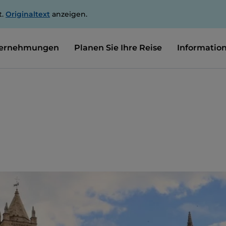
t.
Originaltext
anzeigen.
ernehmungen
Planen Sie Ihre Reise
Informatio