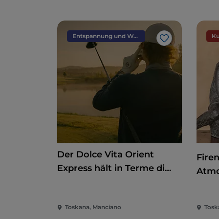
Entspannung und Wellness
Ku
Like
Der Dolce Vita Orient
Fire
Express hält in Terme di
Atmo
Saturnia
Zwan
Toskana, Manciano
Tosk