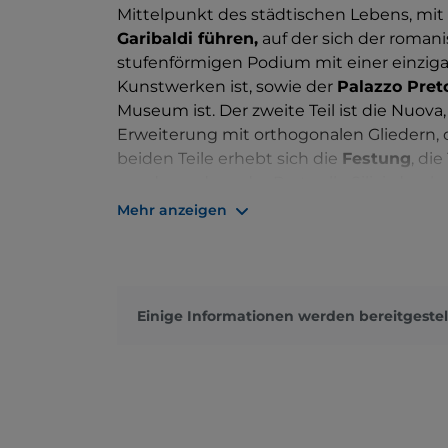
Mittelpunkt des städtischen Lebens, mit
Garibaldi führen,
auf der sich der roman
stufenförmigen Podium mit einer einziga
Kunstwerken ist, sowie der
Palazzo Pret
Museum ist. Der zweite Teil ist die Nuova,
Erweiterung mit orthogonalen Gliedern, di
beiden Teile erhebt sich die
Festung
, di
wurde, und vor der Porta alle Silici, du
muss, die zum
Aussichtsturm des Cande
Mehr anzeigen
Rathaus, der Palazzo und der Brunnen d
Ursprünge des Vermögens von Massa eri
Zu den typischen Gerichten wird der
Wei
Einige Informationen werden bereitgestel