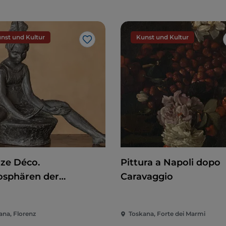
nst und Kultur
Kunst und Kultur
Like
nze Déco.
Pittura a Napoli dopo
sphären der
Caravaggio
zigerjahre
ana, Florenz
Toskana, Forte dei Marmi