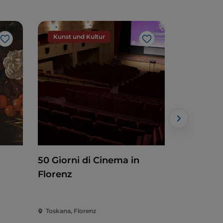
Kunst und Kultur
Kunst un
Like
Like
50 Giorni di Cinema in
Un Parco 
Florenz
storie
Toskana, Florenz
Toskana, Pr