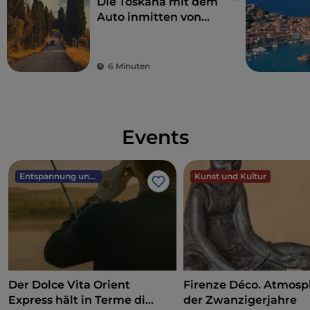
Die Toskana mit dem
Auto inmitten von
Natur, Kunst und
einzigartigen Aromen
6 Minuten
Events
Entspannung und Wellness
Kunst und Kultur
Like
Der Dolce Vita Orient
Firenze Déco. Atmos
Express hält in Terme di
der Zwanzigerjahre