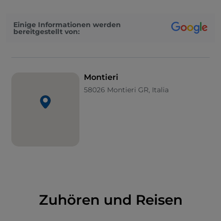
Energieinfrastrukturen wie der geothermischen
Fernwärme dar
. Schließlich ist er ein
Einige Informationen werden
ausgezeichneter Ausgangspunkt für Ausflüge zu
bereitgestellt von:
Fuß, mit dem Fahrrad und zu Pferd in einem noch
wenig erforschten Gebiet.
Montieri
58026 Montieri GR, Italia
Zuhören und Reisen