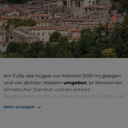
Am Fuße des Hügels von Montieri (1051 m) gelegen
und von dichten Wäldern
umgeben
, ist Montieri ein
klimatischer Standort und ein antikes
Bergbauzentrum für die Gewinnung von Kupfer und
Silber. Der kleine, gut erhaltene historische Kern
Mehr anzeigen
eröffnet ein
grandioses Naturpanorama
. Heute
stellt er eine „ökologische“
Exzellenz
auf
europäischer Ebene dank nachhaltiger