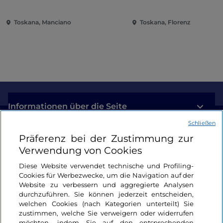
Saturnia
Toskana, Manciano
Toskana, Florenz
Informationen über die Seite
Schließen
Nützliche Links
Präferenz bei der Zustimmung zur
Verwendung von Cookies
Login
Diese Website verwendet technische und Profiling-
Cookies für Werbezwecke, um die Navigation auf der
Bleiben wir in Kontakt
Website zu verbessern und aggregierte Analysen
durchzuführen. Sie können jederzeit entscheiden,
welchen Cookies (nach Kategorien unterteilt) Sie
zustimmen, welche Sie verweigern oder widerrufen
möchten, indem Sie auf den entsprechenden