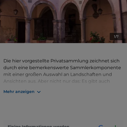
1/7
Die hier vorgestellte Privatsammlung zeichnet sich
durch eine bemerkenswerte Sammlerkomponente
mit einer großen Auswahl an Landschaften und
Ansichten aus. Aber nicht nur das: Es gibt auch
Porträtmalerei, wie das hervorragende Pastell-
Mehr anzeigen
Selbstporträt von Rosalba Carriera (1675-1757) und
das Porträt von Cosimo III. dei Medici, das von einer
Frau in Kreuzstich auf Seide gefertigt wurde. Eine
Skizze von Giuseppe Nicola Nasini, die 2005 von der
Stadtverwaltung erworben wurde, und die
Einige Informationen werden