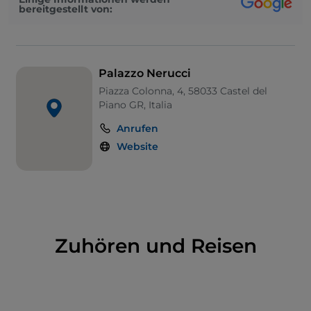
Sammlung des Malers Edo Cei vervollständigen die
bereitgestellt von:
Auswahl der im selben Raum ausgestellten Werke.
Palazzo Nerucci
Piazza Colonna, 4, 58033 Castel del
Piano GR, Italia
Anrufen
Website
Zuhören und Reisen