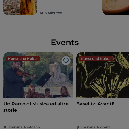
gutes Essen: Die
Toskana ist der Traum
5 Minuten
eines jeden Touristen
Events
Kunst und Kultur
Kunst und Kultur
Like
Un Parco di Musica ed altre
Baselitz. Avanti!
storie
Toskana, Pratolino
Toskana, Florenz