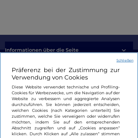
Informationen über die Seite
Schließen
Nützliche Links
Präferenz bei der Zustimmung zur
Verwendung von Cookies
Login
Diese Website verwendet technische und Profiling-
Cookies für Werbezwecke, um die Navigation auf der
Bleiben wir in Kontakt
Website zu verbessern und aggregierte Analysen
durchzuführen. Sie können jederzeit entscheiden,
welchen Cookies (nach Kategorien unterteilt) Sie
zustimmen, welche Sie verweigern oder widerrufen
möchten, indem Sie auf den entsprechenden
Abschnitt zugreifen und auf „Cookies anpassen“
klicken. Durch Klicken auf „Alle zulassen“ stimmen