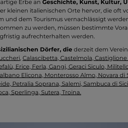
artige Erbe an
Geschichte, Kunst, Kultur,
er kleinen italienischen Orte hervor, die oft 
m und dem Tourismus vernachlässigt werden
nommen zu werden, müssen bestimmte Vor
ngfristig aufrechterhalten werden.
sizilianischen Dörfer, die
derzeit dem Verein
uccheri
,
Calascibetta, Castelmola, Castiglione d
falù, Erice, Ferla, Gangi, Geraci Siculo, Militello
lbano Elicona, Monterosso Almo, Novara di Si
ide, Petralia Soprana, Salemi, Sambuca di Sic
oca, Sperlinga, Sutera, Troina.