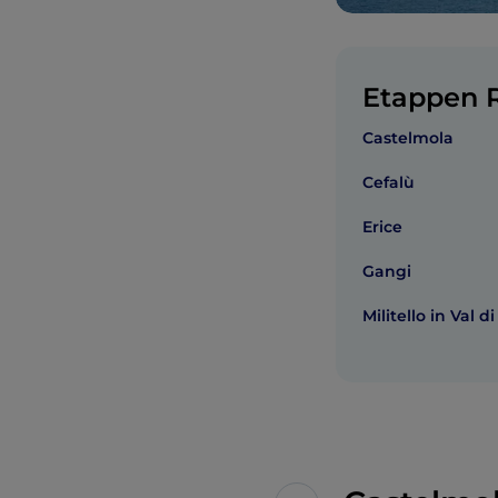
Etappen R
Castelmola
Cefalù
Erice
Gangi
Militello in Val d