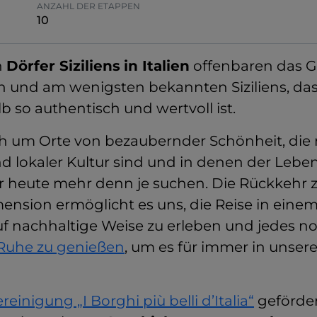
ANZAHL DER ETAPPEN
10
n
Dörfer Siziliens
in Italien
offenbaren das G
 und am wenigsten bekannten Siziliens, das 
b so authentisch und wertvoll ist.
ch um Orte von bezaubernder Schönheit, die 
d lokaler Kultur sind und in denen der Leben
wir heute mehr denn je suchen. Die Rückkehr z
ension ermöglicht es uns, die Reise in ein
 nachhaltige Weise zu erleben und jedes no
r Ruhe zu genießen
, um es für immer in unse
reinigung „I Borghi più belli d’Italia“
gefördert