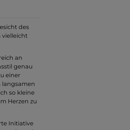
esicht des
vielleicht
reich an
sstil genau
u einer
em langsamen
ch so kleine
rem Herzen zu
e Initiative