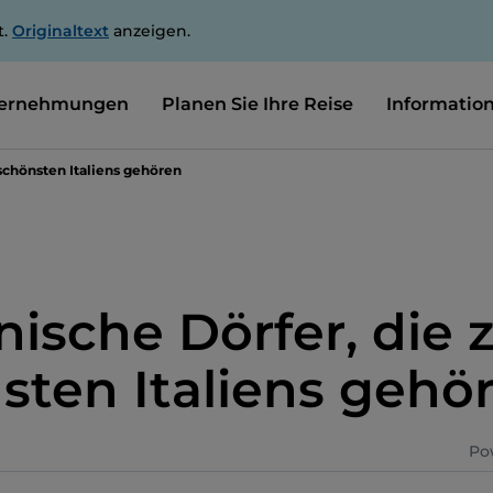
t.
Originaltext
anzeigen.
ernehmungen
Planen Sie Ihre Reise
Informatio
 schönsten Italiens gehören
anische Dörfer, die
sten Italiens gehö
Po