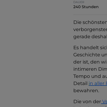
DAUER
240 Stunden
Die schönste
verborgensten
gerade deshal
Es handelt si
Geschichte un
der ist, den 
intimeren Dim
Tempo und auf
Detail
in alle
bewahren.
Die von der
Ve