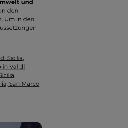
 Umwelt und
von den
. Um in den
aussetzungen
i Sicilia,
 in Val di
cilia,
ilia, San Marco