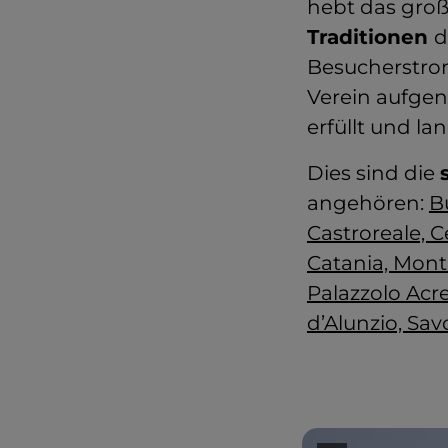
hebt das groß
Traditionen
d
Besucherstro
Verein aufge
erfüllt und la
Dies sind die
angehören:
B
Castroreale, Ce
Catania, Monta
Palazzolo Acre
d’Alunzio, Sav