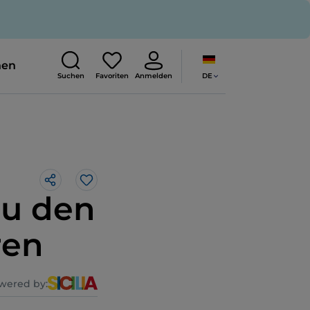
nen
DE
Suchen
Favoriten
Anmelden
Like
 zu den
ren
wered by: