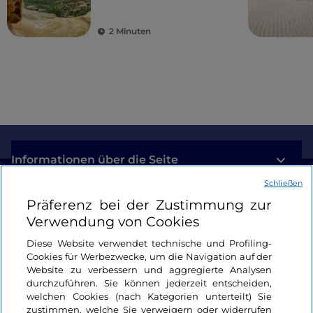
und Kultur
2 Minuten
Informationen über die Seite
Schließen
Nützliche Links
Präferenz bei der Zustimmung zur
Verwendung von Cookies
Login
Diese Website verwendet technische und Profiling-
Cookies für Werbezwecke, um die Navigation auf der
Bleiben wir in Kontakt
Website zu verbessern und aggregierte Analysen
durchzuführen. Sie können jederzeit entscheiden,
welchen Cookies (nach Kategorien unterteilt) Sie
zustimmen, welche Sie verweigern oder widerrufen