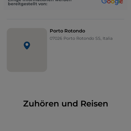
bereitgestellt von:
die Idee funktionierte tatsächlich. Es kamen
Aristokraten, Prominente aus Kino und
Showbusiness, Industrielle, Intellektuelle, Künstler
und Literaten. Die Gestaltung der Dorferweiterung
Porto Rotondo
ist ein klarer und nostalgischer Hinweis auf Venedig,
07026 Porto Rotondo SS, Italia
die Heimatstadt der Grafen. Nicht umsonst trägt der
Platz, auf dem die Gebäude stehen, den Namen San
Marco. Zwischen Luxushotels und prächtigen
Residenzen bewegen sich in Porto Rotondo auch
heute noch die
Stars des internationalen Jet-Sets
,
mit denen sich Touristen auf der Suche nach
Entspannung an den herrlichen Stränden der Costa
Smeralda vermischen.
Zuhören und Reisen