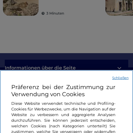
3 Minuten
Informationen über die Seite
Schließen
Nützliche Links
Präferenz bei der Zustimmung zur
Verwendung von Cookies
Login
Diese Website verwendet technische und Profiling-
Cookies für Werbezwecke, um die Navigation auf der
Bleiben wir in Kontakt
Website zu verbessern und aggregierte Analysen
durchzuführen. Sie können jederzeit entscheiden,
welchen Cookies (nach Kategorien unterteilt) Sie
zustimmen, welche Sie verweigern oder widerrufen