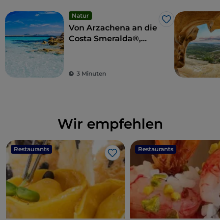
Natur
Like
Von Arzachena an die
Costa Smeralda®,
zwischen Luxus und
mondänem Leben
3 Minuten
Wir empfehlen
Restaurants
Restaurants
Like