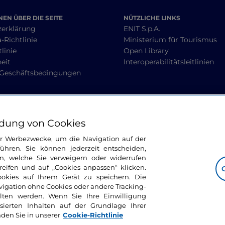
EN ÜBER DIE SEITE
NÜTZLICHE LINKS
zerklärung
ENIT S.p.A.
-Richtlinie
Ministerium für Tourismus
linie
Open Library
heit
Interoperabilitätsleitlinien
 Geschäftsbedingungen
BLEIBEN WIR IN KONTAKT
dung von Cookies
ür Werbezwecke, um die Navigation auf der
ühren. Sie können jederzeit entscheiden,
n, welche Sie verweigern oder widerrufen
ifen und auf „Cookies anpassen“ klicken.
ookies auf Ihrem Gerät zu speichern. Die
avigation ohne Cookies oder andere Tracking-
alten werden. Wenn Sie Ihre Einwilligung
sierten Inhalten auf der Grundlage Ihrer
nden Sie in unserer
Cookie-Richtlinie