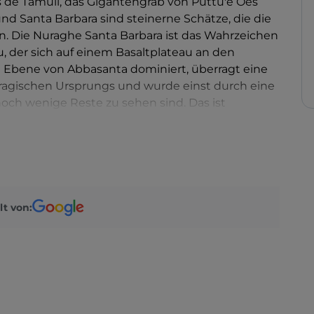
s de Tamuli, das Gigantengrab von Puttu'e Oes
d Santa Barbara sind steinerne Schätze, die die
n. Die Nuraghe Santa Barbara ist das Wahrzeichen
 der sich auf einem Basaltplateau an den
Ebene von Abbasanta dominiert, überragt eine
ragischen Ursprungs und wurde einst durch eine
och wenige Reste zu sehen sind. Das ist
hte aus Stein.
lt von: