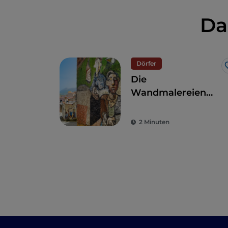
Da
Dörfer
Die
Wandmalereien
von Orgosolo
2 Minuten