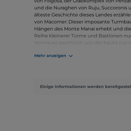
von Filigosa, der Grabkomplex von Perda
und die Nuraghen von Ruju, Succoronis un
älteste Geschichte dieses Landes erzähle
von Macomer: Dieser imposante Turmbau,
Hängen des Monte Manai erhebt und die 
Reihe kleinerer Türme und Bastionen nu
Vormauer geschützt, von der heute nur n
Macomer: Charme, Geschichte und Geflec
Mehr anzeigen
Einige Informationen werden bereitgestel