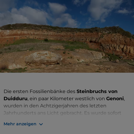
Die ersten Fossilienbänke des
Steinbruchs von
Duidduru
, ein paar Kilometer westlich von
Genoni
,
wurden in den Achtzigerjahren des letzten
Jahrhunderts ans Licht gebracht. Es wurde sofort
klar, dass es sich um einen Fossiliensteinbruch von
Mehr anzeigen
enormem
geologischem und paläontologischem