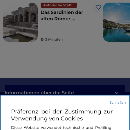
Historische Stätten
Like
Das Sardinien der
alten Römer,
Amphitheater und
antike Kolonien
3 Minuten
Informationen über die Seite
Schließen
Nützliche Links
Präferenz bei der Zustimmung zur
Verwendung von Cookies
Login
Diese Website verwendet technische und Profiling-