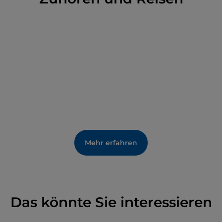
Geschichte Sardiniens kennenzulernen und
bekannt zu machen. Sie können sich vergnügen,
indem Sie an verschiedenen Lehrveranstaltungen
und Aktivitäten zur Analyse und Katalogisierung von
Fossilien teilnehmen, die mit Blick auf Schulen und
Familien organisiert werden, und sich in die Rolle
eines Paläontologen oder Archäologen schlüpfen.
Mehr erfahren
Das könnte Sie interessieren