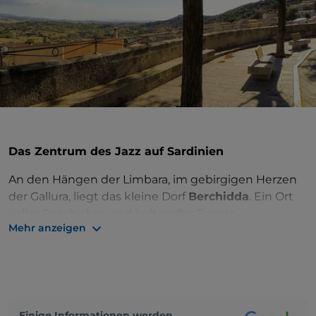
Das Zentrum des Jazz auf Sardinien
An den Hängen der Limbara, im gebirgigen Herzen
der Gallura, liegt das kleine Dorf
Berchidda
. Ein Ort
voller Geschichte und kultureller Events,
Mehr anzeigen
eingebettet in die rauen Landschaften des
sardischen Hinterlandes.
Die Häuser und Gebäude des Dorfes im Jugendstil
sind in steilen, halbmondförmigen Gassen
angeordnet. Die Stadt beherbergt zahlreiche
Einige Informationen werden