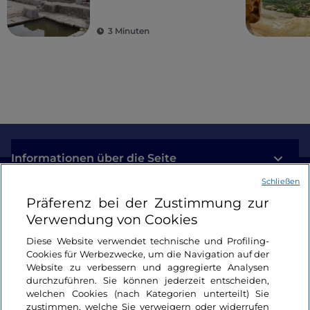
antike Kolonien
3 Minuten
Informationen über die Seite
Schließen
Nützliche Links
Präferenz bei der Zustimmung zur
Verwendung von Cookies
Login
Diese Website verwendet technische und Profiling-
Cookies für Werbezwecke, um die Navigation auf der
Bleiben wir in Kontakt
Website zu verbessern und aggregierte Analysen
durchzuführen. Sie können jederzeit entscheiden,
welchen Cookies (nach Kategorien unterteilt) Sie
zustimmen, welche Sie verweigern oder widerrufen