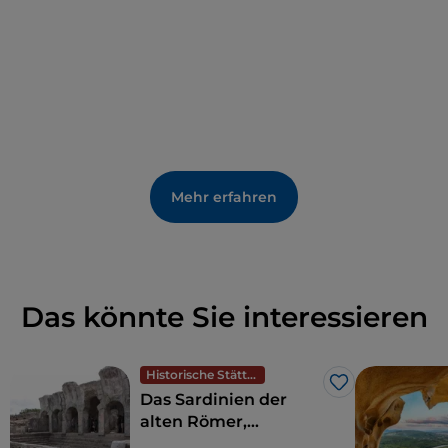
Musikfreunde. Jedes Jahr findet hier das
internationale Jazzfestival
Time in Jazz
statt. Die
vom Trompeter Paolo Fresu initiierte Veranstaltung
begrüßt Musiker, Künstler und Fans aus der ganzen
Welt. Verpassen Sie während der
Weihnachtsfeiertage nicht die „
Notte de Chelu
“
(„himmlische Nacht“ auf sardisch), in der jedes der
acht Viertel der Stadt seine Krippe errichtet und
Mehr erfahren
ausstellt.
Das könnte Sie interessieren
Historische Stätten
Like
Das Sardinien der
alten Römer,
Amphitheater und