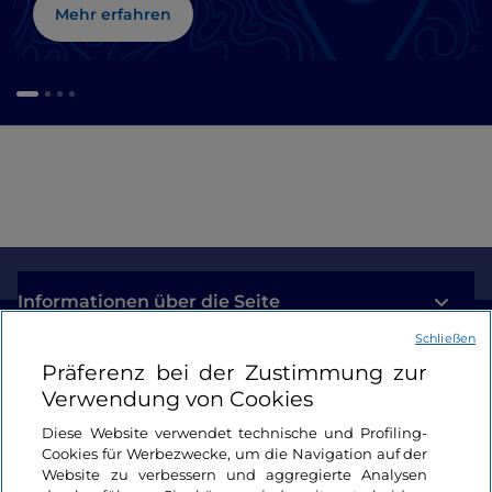
Mehr erfahren
Informationen über die Seite
Schließen
Nützliche Links
Präferenz bei der Zustimmung zur
Verwendung von Cookies
Login
Diese Website verwendet technische und Profiling-
Cookies für Werbezwecke, um die Navigation auf der
Bleiben wir in Kontakt
Website zu verbessern und aggregierte Analysen