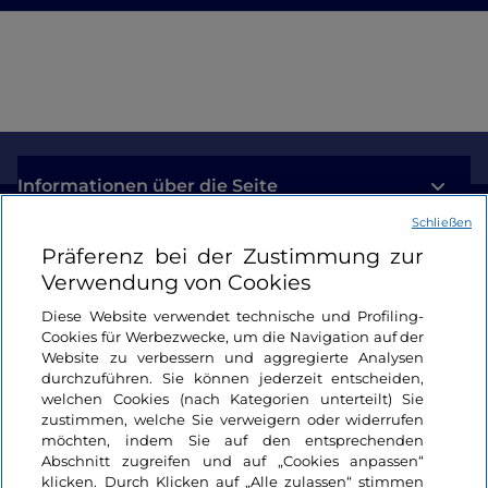
Informationen über die Seite
Schließen
Nützliche Links
Präferenz bei der Zustimmung zur
Verwendung von Cookies
Login
Diese Website verwendet technische und Profiling-
Cookies für Werbezwecke, um die Navigation auf der
Bleiben wir in Kontakt
Website zu verbessern und aggregierte Analysen
durchzuführen. Sie können jederzeit entscheiden,
welchen Cookies (nach Kategorien unterteilt) Sie
zustimmen, welche Sie verweigern oder widerrufen
möchten, indem Sie auf den entsprechenden
Abschnitt zugreifen und auf „Cookies anpassen“
klicken. Durch Klicken auf „Alle zulassen“ stimmen