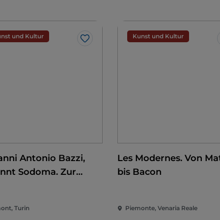
nst und Kultur
Kunst und Kultur
Like
anni Antonio Bazzi,
Les Modernes. Von Mat
nnt Sodoma. Zur
bis Bacon
erung der Renaissance
ont, Turin
Piemonte, Venaria Reale