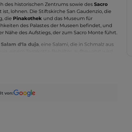
h des historischen Zentrums sowie des
Sacro
st, lohnen. Die Stiftskirche San Gaudenzio, die
g, die
Pinakothek
und das Museum für
chkeiten des Palastes der Museen befindet, und
der Nähe des Aufstiegs, der zum Sacro Monte führt.
r
Salam d'la duja
, eine Salami, die in Schmalz aus
a, einem Terrakotta-Behälter, aufbewahrt wird.
lt von: