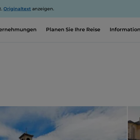
t.
Originaltext
anzeigen.
ernehmungen
Planen Sie Ihre Reise
Informatio