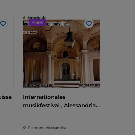
Musik
Like
Like
isse
Internationales
musikfestival „Alessandria
barocca e non solo"
Piemont, Alessandria