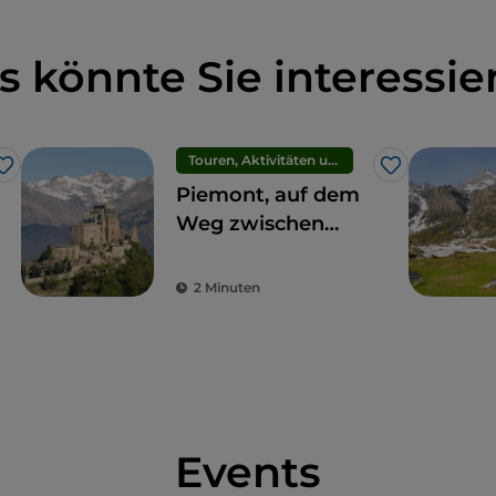
s könnte Sie interessie
Touren, Aktivitäten und Erlebnisse
Like
Like
Piemont, auf dem
Weg zwischen
Heiligkeit und
Natur
2 Minuten
Events