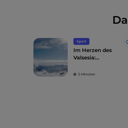
Da
Sport
Im Herzen des
Valsesia:
Monterosa Ski und
Alagna
3 Minuten