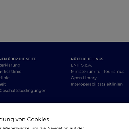
EN ÜBER DIE SEITE
NÜTZLICHE LINKS
zerklärung
ENIT S.p.A.
-Richtlinie
Ministerium für Tourismus
linie
Open Library
heit
Interoperabilitätsleitlinien
 Geschäftsbedingungen
BLEIBEN WIR IN KONTAKT
dung von Cookies
ür Werbezwecke, um die Navigation auf der