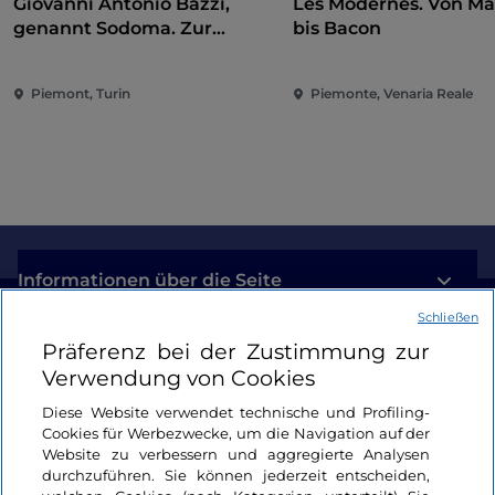
Giovanni Antonio Bazzi,
Les Modernes. Von Ma
genannt Sodoma. Zur
bis Bacon
Eroberung der Renaissance
Piemont, Turin
Piemonte, Venaria Reale
Informationen über die Seite
Schließen
Nützliche Links
Präferenz bei der Zustimmung zur
Verwendung von Cookies
Login
Diese Website verwendet technische und Profiling-
Cookies für Werbezwecke, um die Navigation auf der
Bleiben wir in Kontakt
Website zu verbessern und aggregierte Analysen
durchzuführen. Sie können jederzeit entscheiden,