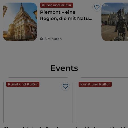
Kunst und Kultur
Like
Piemont – eine
Region, die mit Natur
und Geschichte
verzaubert
5 Minuten
Events
Kunst und Kultur
Kunst und Kultur
Like