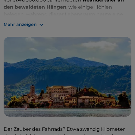
den bewaldeten Hängen
, wie einige Höhlen
belegen, während dieser Lebensraum heute eine
sehr seltene
Fauna aufweist
. Der Schwarzstorch,
Mehr anzeigen
der Mauerspecht und der Wanderfalke sind hier zu
Hause.
Der Zauber des Fahrrads? Etwa zwanzig Kilometer