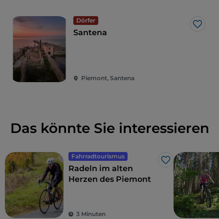
Ankunft in Beinasco vor den Toren von Turin.
Dörfer
Like
Von der Redaktion von RCS Sport.
Santena
Piemont, Santena
Das könnte Sie interessieren
Fahrradtourismus
Like
Radeln im alten
Herzen des Piemont
3 Minuten