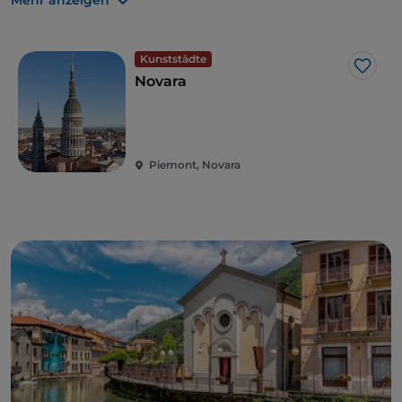
Mehr anzeigen
Es geht direkt weiter und innerhalb weniger
Kilometer erwartet Sie ein weiteres Juwel:
Pella
, das
Dorf mit einem der schönsten Panoramabalkone
Kunststädte
Like
Italiens. Wir sprechen von der
Wallfahrtskirche der
Novara
Madonna del Sasso
, von der aus man den
gesamten Ortasee, einschließlich der
kleinen Insel
San Giulio, überblicken kann
. Ein Halt hier ist der
richtige Weg, um sich vom See zu verabschieden,
Piemont, Novara
bevor die Landschaft wechselt.