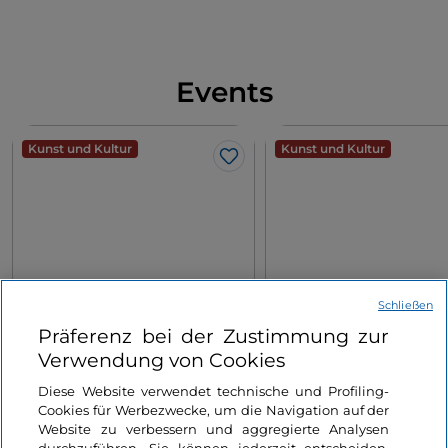
Events
Kunst und Kultur
Kunst und Kultur
Like
Giovanni Antonio Bazzi,
Les Modernes. Von Ma
Schließen
genannt Sodoma. Zur
bis Bacon
Präferenz bei der Zustimmung zur
Eroberung der Renaissance
Verwendung von Cookies
Piemont, Turin
Piemonte, Venaria Reale
Diese Website verwendet technische und Profiling-
Cookies für Werbezwecke, um die Navigation auf der
Website zu verbessern und aggregierte Analysen