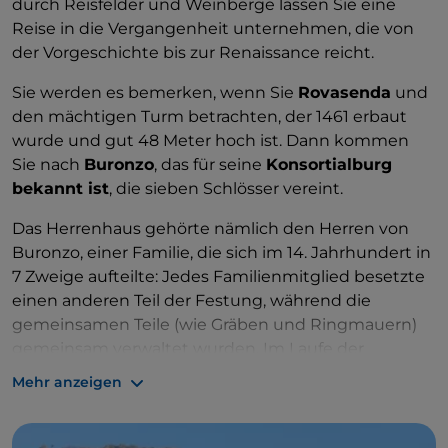
durch Reisfelder und Weinberge lassen Sie eine
Reise in die Vergangenheit unternehmen, die von
der Vorgeschichte bis zur Renaissance reicht.
Sie werden es bemerken, wenn Sie
Rovasenda
und
den mächtigen Turm betrachten, der 1461 erbaut
wurde und gut 48 Meter hoch ist. Dann kommen
Sie nach
Buronzo
, das für seine
Konsortialburg
bekannt ist
, die sieben Schlösser vereint.
Das Herrenhaus gehörte nämlich den Herren von
Buronzo, einer Familie, die sich im 14. Jahrhundert in
7 Zweige aufteilte: Jedes Familienmitglied besetzte
einen anderen Teil der Festung, während die
gemeinsamen Teile (wie Gräben und Ringmauern)
gemeinsam verwaltet wurden. Im Laufe der
Jahrhunderte wuchs so ein befestigtes
Dorf, das
Mehr anzeigen
10.000 Quadratmeter einnimmt
und einen Besuch
wert ist.