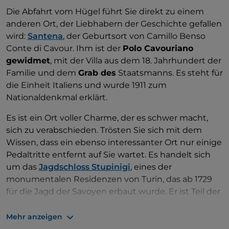
Die Abfahrt vom Hügel führt Sie direkt zu einem
anderen Ort, der Liebhabern der Geschichte gefallen
wird:
Santena
, der Geburtsort von Camillo Benso
Conte di Cavour. Ihm ist der
Polo Cavouriano
gewidmet
, mit der Villa aus dem 18. Jahrhundert der
Familie und dem
Grab des
Staatsmanns. Es steht für
die Einheit Italiens und wurde 1911 zum
Nationaldenkmal erklärt.
Es ist ein Ort voller Charme, der es schwer macht,
sich zu verabschieden. Trösten Sie sich mit dem
Wissen, dass ein ebenso interessanter Ort nur einige
Pedaltritte entfernt auf Sie wartet. Es handelt sich
um das
Jagdschloss Stupinigi
, eines der
monumentalen Residenzen von Turin, das ab 1729
für die Jagd der Savoyen erbaut wurde. Er ist Teil der
königlichen
Residenzen von Savoyen im Piemont
,
die zum UNESCO-Weltkulturerbe gehören, und ist
Mehr anzeigen
der letzte empfohlene Halt auf dieser Route mit