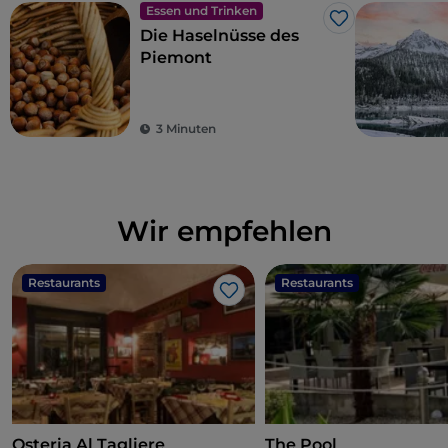
Essen und Trinken
Like
Die Haselnüsse des
Piemont
3 Minuten
Wir empfehlen
Restaurants
Restaurants
Like
Osteria Al Tagliere
The Pool