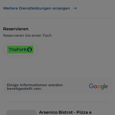
UnionPay über TheFork PAY
Weitere Dienstleistungen anzeigen
Visa
Behindertengerechter Zugang
Reservieren
Haustiere erlaubt
Reservieren Sie einen Tisch
WLAN
Einige Informationen werden
bereitgestellt von:
Arsenico Bistrot - Pizza e