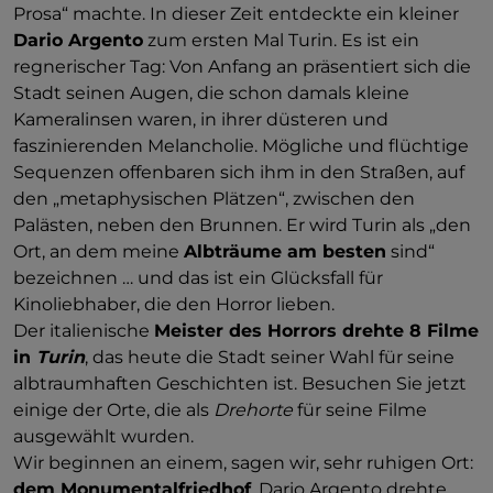
Prosa“ machte. In dieser Zeit entdeckte ein kleiner
Dario Argento
zum ersten Mal Turin. Es ist ein
regnerischer Tag: Von Anfang an präsentiert sich die
Stadt seinen Augen, die schon damals kleine
Kameralinsen waren, in ihrer düsteren und
faszinierenden Melancholie. Mögliche und flüchtige
Sequenzen offenbaren sich ihm in den Straßen, auf
den „metaphysischen Plätzen“, zwischen den
Palästen, neben den Brunnen. Er wird Turin als „den
Ort, an dem meine
Albträume am besten
sind“
bezeichnen … und das ist ein Glücksfall für
Kinoliebhaber, die den Horror lieben.
Der italienische
Meister des Horrors drehte 8 Filme
in
Turin
, das heute die Stadt seiner Wahl für seine
albtraumhaften Geschichten ist. Besuchen Sie jetzt
einige der Orte, die als
Drehorte
für seine Filme
ausgewählt wurden.
Wir beginnen an einem, sagen wir, sehr ruhigen Ort:
dem Monumentalfriedhof
. Dario Argento drehte