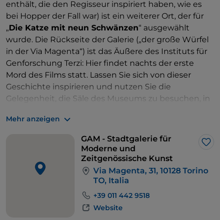
enthält, die den Regisseur inspiriert haben, wie es
genau wie in einem Gemälde (beunruhigend, nicht
bei Hopper der Fall war) ist ein weiterer Ort, der für
wahr?).
„
Die Katze mit neun Schwänzen
“ ausgewählt
wurde. Die Rückseite der Galerie („der große Würfel
in der Via Magenta“) ist das Äußere des Instituts für
Genforschung Terzi: Hier findet nachts der erste
Mord des Films statt. Lassen Sie sich von dieser
Geschichte inspirieren und nutzen Sie die
Gelegenheit, die Säle des Museums zu besuchen, in
denen Gemälde aus dem 19. Jahrhundert von Hayez,
Mehr anzeigen
Renoir, Pellizza da Volpedo, Avantgarde des
20. Jahrhunderts und Arte Povera ausgestellt sind.
GAM - Stadtgalerie für
Die
GAM
heißt ihre Besucher mit einem riesigen
Lik
Moderne und
Baum aus Carrara-Marmor
, Bronze, Lindenholz und
Zeitgenössische Kunst
Efeu willkommen, der eine Vorstellung von der
Via Magenta, 31, 10128 Torino
TO, Italia
Heiligkeit der dort eingeschlossenen Kunst
vermittelt.
+39 011 442 9518
Website