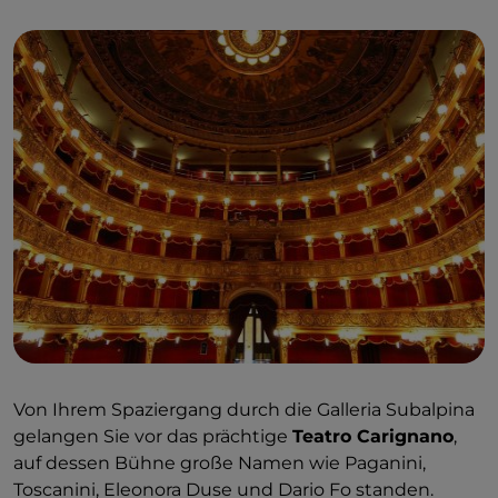
Wahrzeichen der Stadt des Kinos, nämlich die
Galleria Subalpina
, die dem typisch bürgerlichen
Spaziergang und der Freizeit gewidmet ist. Im
Renaissance- und Barockstil (Ende des
19. Jahrhunderts erbaut) beherbergt es eines der
ältesten Kinos und eines der ältesten Cafés von
Turin: das
Kino Romano
, das zu dieser Zeit von
Edmondo De Amicis besucht wurde, und das
Café
Baratti e Milano
. In dieser Galerie wurden einige
Szenen von „
Vier Fliegen auf dem grauen Samt
“
(1971) gedreht. Hier befindet sich das Büro des
Privatdetektivs Gianni Arrosio.
Von Ihrem Spaziergang durch die Galleria Subalpina
gelangen Sie vor das prächtige
Teatro Carignano
,
auf dessen Bühne große Namen wie Paganini,
Toscanini, Eleonora Duse und Dario Fo standen.