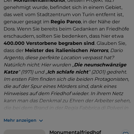
Der
Monumentalfriedhof
, dessen Projekt 1827
genehmigt wurde, befindet sich in einem Gebiet,
das weit vom Stadtzentrum von Turin entfernt ist,
genauer gesagt im
Regio Parco
, in der Nähe der
Dora. Wenn Sie bereits beim Gedanken an Friedhöfe
erschaudern, sollten Sie bedenken, dass hier etwa
400.000 Verstorbene begraben sind
. Glauben Sie,
dass der
Meister des italienischen
Horrors
, Dario
Argento, diese perfekte
Location verpasst hat
?
Natürlich nicht: Hier wurden „
Die neunschwänzige
Katze
“ (1971) und „
Ich schlafe nicht
“ (2001) gedreht.
Im ersten Film finden sich die beiden Protagonisten,
die auf der Spur eines Mörders sind, dank eines
Hinweises auf dem Friedhof wieder. In ihrem Netz
kann man das Denkmal zu Ehren der Arbeiter sehen,
die bei dem Brand in der Regia Fabbrica di Polveri in
Borgo Dora im Gebiet des
Campo Primitivo ums
Mehr anzeigen
Leben kamen
. Im zweiten Film werden weitere
Ansichten des Friedhofs gezeigt, darunter die
Monumentalfriedhof