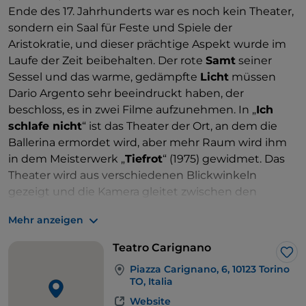
Ende des 17. Jahrhunderts war es noch kein Theater,
sondern ein Saal für Feste und Spiele der
Aristokratie, und dieser prächtige Aspekt wurde im
Laufe der Zeit beibehalten. Der rote
Samt
seiner
Sessel und das warme, gedämpfte
Licht
müssen
Dario Argento sehr beeindruckt haben, der
beschloss, es in zwei Filme aufzunehmen. In „
Ich
schlafe nicht
“ ist das Theater der Ort, an dem die
Ballerina ermordet wird, aber mehr Raum wird ihm
in dem Meisterwerk „
Tiefrot
“ (1975) gewidmet. Das
Theater wird aus verschiedenen Blickwinkeln
gezeigt und die Kamera gleitet zwischen den
Sesseln und den Zuschauern hindurch, die zu
Mehr anzeigen
Beginn des Films der Konferenz über
Parapsychologie beiwohnen.
Teatro Carignano
In „
Il gatto a nove code
“ (Die Katze mit neun
Lik
Piazza Carignano, 6, 10123 Torino
Schwänzen) finden Sie hingegen die nahe gelegene
TO, Italia
Piazza Solferino
, die nur 10 Gehminuten vom
Website