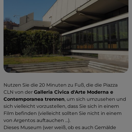
Nazionale, Nationales Befreiungskomitee), nicht weit
von der Piazza Solferino entfernt. Der Regisseur
beschloss, einige Szenen von „
Tiefrot
“ auf diesem
Platz zu drehen: Er hält ihn für „so geografisch, fast
wie eine außerirdische Metropole“. In erster Linie ist
es die Residenz von Marc und Helga, den
Protagonisten des Films. Das Haus wird vom
Po-
Brunnen dominiert
, der von einem Mann verkörpert
wird, der Weizenähren in der rechten Hand hält (der
andere Brunnen,
der Dora
, wird von einer Frau
verkörpert, die eine Frucht hält). In dem Film
befindet sich hier auch die
Blue Bar
. Schauen Sie es
Nutzen Sie die 20 Minuten zu Fuß, die die Piazza
sich gut an… erinnert es Sie an etwas? Sagt Ihnen
CLN von der
Galleria Civica d'Arte Moderna e
Edward Hopper nichts? Ja, Dario Argento ließ sich
Contemporanea trennen
, um sich umzusehen und
von seinem berühmten Gemälde
Nighthawks aus
sich vielleicht vorzustellen, dass Sie sich in einem
dem Jahr 1942 inspirieren
, um die Form dieses
Film befinden (vielleicht sollten Sie nicht in einem
Lokals zu gestalten. Um dem Maler noch mehr
von Argentos auftauchen …).
Tribut zu zollen, sorgte der Regisseur dafür, dass in
Dieses Museum (wer weiß, ob es auch Gemälde
der Szene alle Statisten fast regungslos blieben,