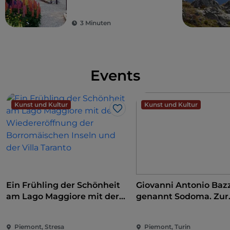
di Oropa
aus dem 2. Jahrtausend v. Chr. gefunden wurden,
und dann zur Burg von Roppolo zurückkehrt.
3 Minuten
Events
Kunst und Kultur
Kunst und Kultur
Like
Ein Frühling der Schönheit
Giovanni Antonio Bazz
am Lago Maggiore mit der
genannt Sodoma. Zur
Wiedereröffnung der
Eroberung der Renai
Borromäischen Inseln und
Piemont, Stresa
Piemont, Turin