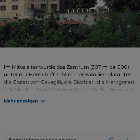
Im Mittelalter wurde das Zentrum (307 m, ca. 900)
unter der Herrschaft zahlreicher Familien, darunter
die Grafen von Cavaglià, die Bicchieri, die Markgrafen
von Monferrato, die Savoyer, die Visconti, und wurde
schließlich im 15. Jahrhundert von den Savoyer an
Mehr anzeigen
die Valperga di Masino verpfändet. Die strategische
Lage zwischen Vercelli und Ivrea und zwischen
Biella, dem Gebiet um Turin und dem westlichen
Monferrato machte Roppolo und seine
Burg sowohl
für militärische Zwecke als auch für den
Einige Informationen werden