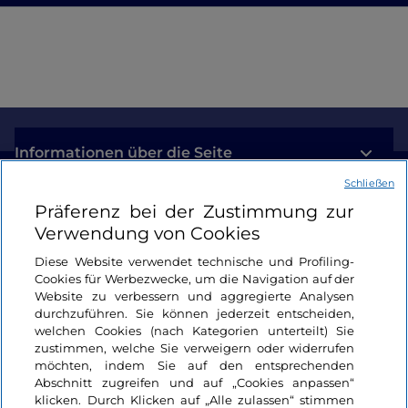
Informationen über die Seite
Schließen
Nützliche Links
Präferenz bei der Zustimmung zur
Verwendung von Cookies
Login
Diese Website verwendet technische und Profiling-
Cookies für Werbezwecke, um die Navigation auf der
Bleiben wir in Kontakt
Website zu verbessern und aggregierte Analysen
durchzuführen. Sie können jederzeit entscheiden,
welchen Cookies (nach Kategorien unterteilt) Sie
zustimmen, welche Sie verweigern oder widerrufen
möchten, indem Sie auf den entsprechenden
Abschnitt zugreifen und auf „Cookies anpassen“
klicken. Durch Klicken auf „Alle zulassen“ stimmen