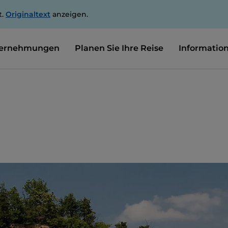
t.
Originaltext
anzeigen.
ernehmungen
Planen Sie Ihre Reise
Informatio