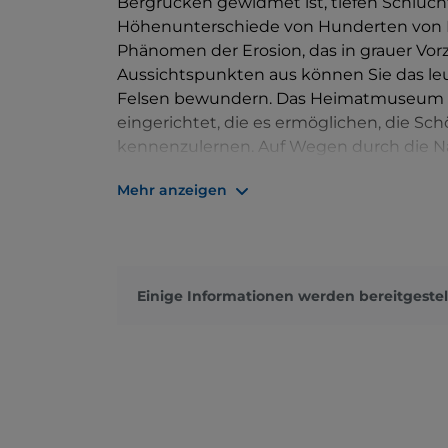
Bergrücken gewidmet ist, tiefen Schluc
Höhenunterschiede von Hunderten von M
Phänomen der Erosion, das in grauer Vor
Aussichtspunkten aus können Sie das l
Felsen bewundern. Das Heimatmuseum 
eingerichtet, die es ermöglichen, die S
kennenzulernen. Auf Wegen durch die Nat
die Produkte der Region kennenlernen.
Mehr anzeigen
In Montaldo Roero können Sie auch den
Familie Roero um 1374 neben einer ältere
gehörte. Sehenswert ist auch die
Pfarrk
durch die romanische und gotische Kun
Einige Informationen werden bereitgestel