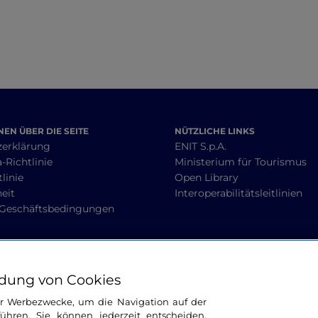
EN ÜBER DIE SEITE
NÜTZLICHE LINKS
zerklärung
ENIT S.p.A.
-Richtlinie
Ministerium für Tourismus
linie
Open Library
heit
Interoperabilitätsleitlinien
 Geschäftsbedingungen
BLEIBEN WIR IN KONTAKT
dung von Cookies
ür Werbezwecke, um die Navigation auf der
ühren. Sie können jederzeit entscheiden,