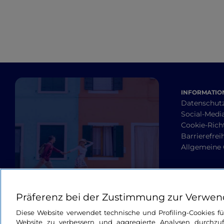
INFORMATION
Datenschut
Social-Media
Cookie-Richt
Barrierefrei
Allgemeine
Präferenz bei der Zustimmung zur Verwen
Diese Website verwendet technische und Profiling-Cookies f
Website zu verbessern und aggregierte Analysen durchzuf