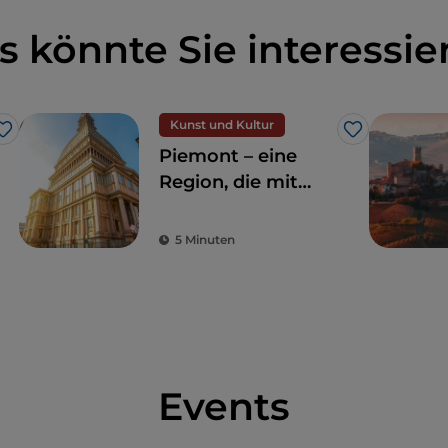
s könnte Sie interessie
Kunst und Kultur
Like
Like
Piemont – eine
Region, die mit
Natur und
Geschichte
5 Minuten
verzaubert
Events