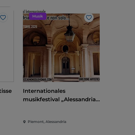
Musik
Like
Like
isse
Internationales
musikfestival „Alessandria
barocca e non solo"
Piemont, Alessandria