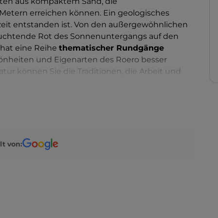
hten aus kompaktem Sand, die
etern erreichen können. Ein geologisches
zeit entstanden ist. Von den außergewöhnlichen
euchtende Rot des Sonnenuntergangs auf den
hat eine Reihe
thematischer Rundgänge
chönheiten und Eigenarten des Roero besser
ur können Sie die Traditionen, die Arbeit und
mittelalterlichen Turm
bewundern, der von der
n Burg errichtet wurde, die den „de Montaldo“
irche Santissima Annunziata
, um eine Reise
st zu unternehmen.
lt von: