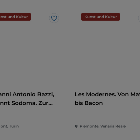
nst und Kultur
Kunst und Kultur
Like
anni Antonio Bazzi,
Les Modernes. Von Mat
nnt Sodoma. Zur
bis Bacon
erung der Renaissance
ont, Turin
Piemonte, Venaria Reale