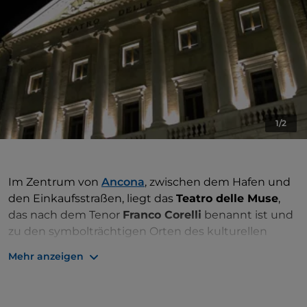
1/2
Im Zentrum von
Ancona
, zwischen dem Hafen und
den Einkaufsstraßen, liegt das
Teatro delle Muse
,
das nach dem Tenor
Franco Corelli
benannt ist und
zu den symbolträchtigen Orten des kulturellen
Lebens der Stadt zählt. Von außen wirkt es
Mehr anzeigen
monumental, während sein Inneres überraschend
modern ist. Heute ist es das
größte Theater der
Region Marken
und eines der bedeutendsten in