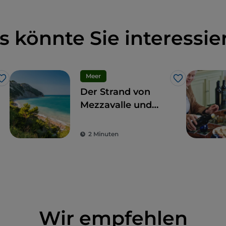
s könnte Sie interessie
Meer
Like
Like
Der Strand von
Mezzavalle und
seine
10 Nachbarstrände
2 Minuten
an der Riviera del
Conero
Wir empfehlen