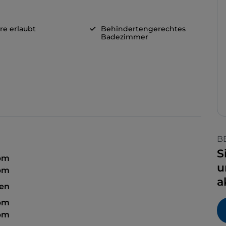
re erlaubt
Behindertengerechtes
Badezimmer
B
S
 pm
u
 pm
a
sen
 pm
 pm