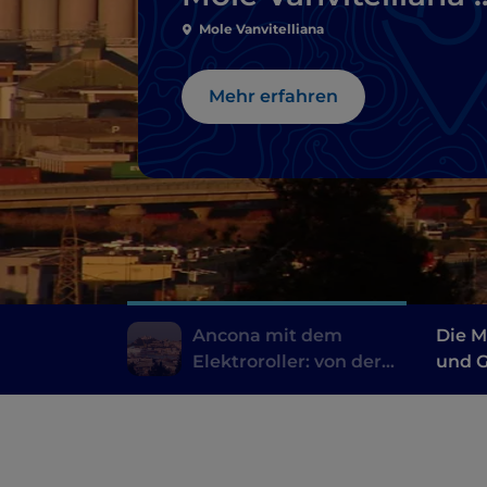
den Parks und
Mole Vanvitelliana
Stränden
Mehr erfahren
Ancona mit dem
Die M
Elektroroller: von der
und G
Mole Vanvitelliana zu
einer
den Parks und
Stränden