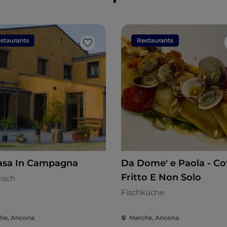
staurants
Restaurants
Like
asa In Campagna
Da Dome' e Paola - Co
Fritto E Non Solo
nisch
Fischküche
he, Ancona
Marche, Ancona