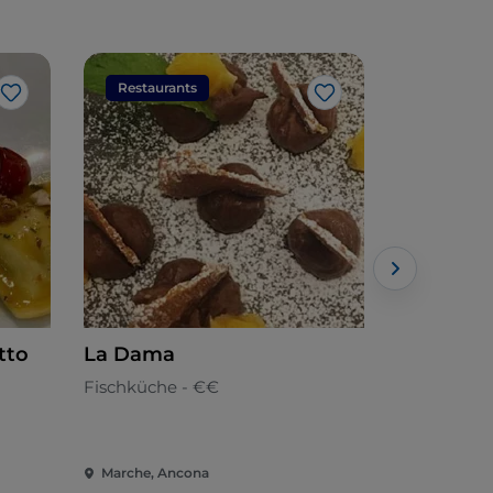
Restaurants
Restaura
Like
Like
tto
La Dama
Osteria l
pinocchi
Fischküche - €€
Fischküche
Marche, Ancona
Marche, An