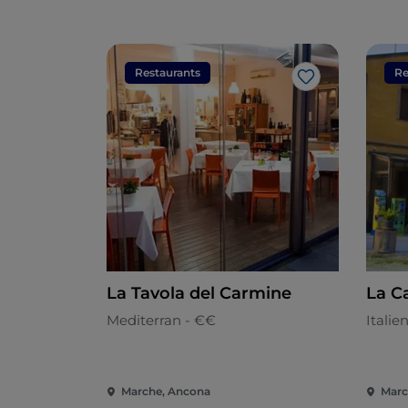
Restaurants
Re
Like
La Tavola del Carmine
La C
Mediterran - €€
Italie
Marche, Ancona
Marc