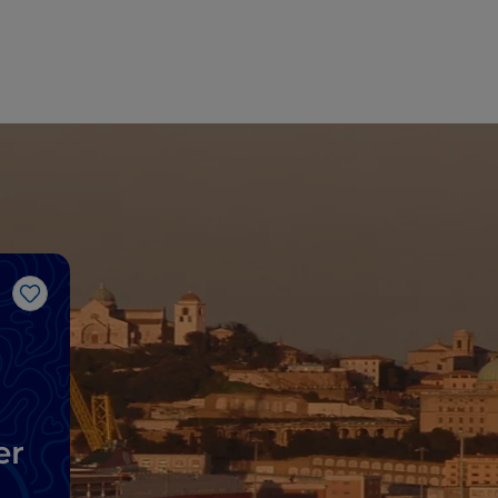
Like
er
zu