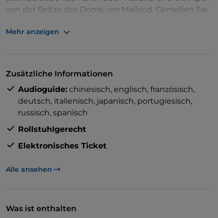
von der Spitze des Doms von Mailand. Genießen Sie
schnellen Eintritt und sehen Sie den Dom, das
Mehr anzeigen
Museum und das Baptisterium mit nur einem
Smartphone-Ticket.
Zusätzliche Informationen
Audioguide:
chinesisch,
englisch,
französisch,
deutsch,
italienisch,
japanisch,
portugiesisch,
russisch,
spanisch
Rollstuhlgerecht
Elektronisches Ticket
Alle ansehen
Was ist enthalten