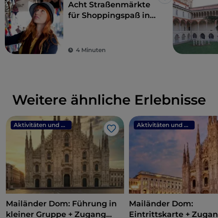
Like
Acht Straßenmärkte
für Shoppingspaß in
Mailand: exklusive
Mode zu kleinen
Preisen
4 Minuten
Weitere ähnliche Erlebnisse
Aktivitäten und Erlebnisse
Aktivitäten und Erlebnisse
Like
Mailänder Dom: Führung in
Mailänder Dom:
kleiner Gruppe + Zugang
Eintrittskarte + Zuga