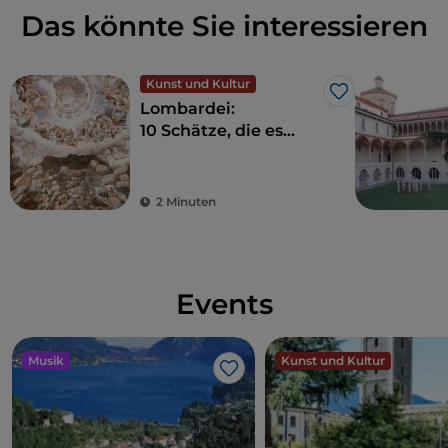
Das könnte Sie interessieren
Kunst und Kultur
Like
Lombardei:
10 Schätze, die es
zwischen Mailand
und Umgebung zu
entdecken gilt
2 Minuten
Events
Musik
Kunst und Kultur
Like