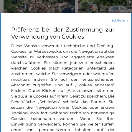
LakeComo Music Festival
Sondrio Estate 2026:
Schließen
2026: klassische und
Veranstaltungen, Musi
Präferenz bei der Zustimmung zur
zeitgenössische Musik
und Spaß im Herzen d
Verwendung von Cookies
zwischen Villen und Gärten
Stadt
Lombardei, Como
Lombardei, Sondrio
Diese Website verwendet technische und Profiling-
am Comer See
Cookies für Werbezwecke, um die Navigation auf der
Website zu verbessern und aggregierte Analysen
durchzuführen. Sie können jederzeit entscheiden,
welchen Cookies (nach Kategorien unterteilt) Sie
zustimmen, welche Sie verweigern oder widerrufen
möchten, indem Sie auf den entsprechenden
Abschnitt zugreifen und auf „Cookies anpassen“
klicken. Durch Klicken auf „Alle zulassen“ stimmen
Informationen über die Seite
Sie zu, alle Cookies auf Ihrem Gerät zu speichern. Die
Schaltfläche „Schließen“ schließt das Banner. Sie
setzen die Navigation ohne Cookies oder andere
Nützliche Links
Tracking-Tools fort, während technisch notwendige
Cookies beibehalten werden. Wenn Sie Ihre
Einwilligung verweigern, können Sie weiter surfen,
Login
ohne von personalisierten Inhalten auf der