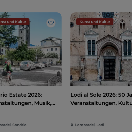
nst und Kultur
Kunst und Kultur
Like
rio Estate 2026:
Lodi al Sole 2026: 50 J
nstaltungen, Musik,
Veranstaltungen, Kult
 und Spaß im Herzen
und Unterhaltung im
Stadt
Herzen von Lodi
ardei, Sondrio
Lombardei, Lodi