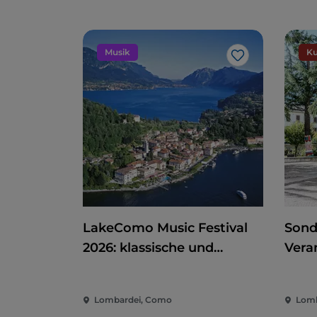
Musik
Ku
Like
LakeComo Music Festival
Sond
2026: klassische und
Vera
zeitgenössische Musik
Kino
zwischen Villen und Gärten
der 
Lombardei, Como
Lomb
am Comer See