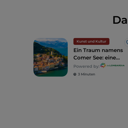
Da
Kunst und Kultur
Ein Traum namens
Comer See: eine
Entdeckungsreise
Powered by:
zu
3 Minuten
5 unvergleichlichen
Villen