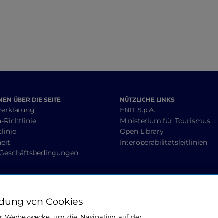
EN ÜBER DIE SEITE
NÜTZLICHE LINKS
zerklärung
ENIT S.p.A.
-Richtlinie
Ministerium für Tourismus
linie
Open Library
heit
Interoperabilitätsleitlinien
 Geschäftsbedingungen
BLEIBEN WIR IN KONTAKT
dung von Cookies
ür Werbezwecke, um die Navigation auf der