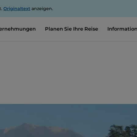
t.
Originaltext
anzeigen.
ernehmungen
Planen Sie Ihre Reise
Informatio