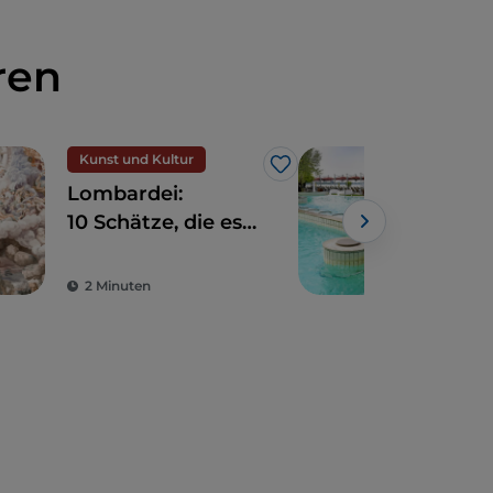
ren
Kunst und Kultur
Like
Lombardei:
Wel
10 Schätze, die es
Lom
zwischen Mailand
für 
Powe
und Umgebung zu
Det
2 Minuten
3 M
entdecken gilt