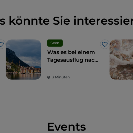
s könnte Sie interessie
Seen
Like
Like
Was es bei einem
Tagesausflug nach
Como zu sehen
gibt: 7
3 Minuten
unverzichtbare
Etappen
Events