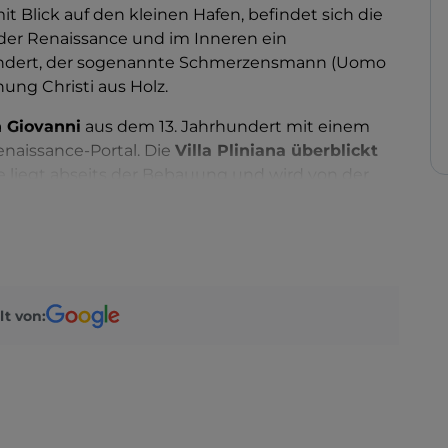
t Blick auf den kleinen Hafen, befindet sich die
er Renaissance und im Inneren ein
undert, der sogenannte Schmerzensmann (Uomo
nung Christi aus Holz.
n Giovanni
aus dem 13. Jahrhundert mit einem
aissance-Portal. Die
Villa Pliniana überblickt
e liegt abseits der Bebauung und wird von der
t jeher wegen eines einzigartigen Wasserfalls
stischen geologischen Phänomens mit
urch eine Öffnung der Villa zu sehen ist.
ten, die man bei Tisch genießen kann, wie zum
ittiert oder mariniert.
lt von: