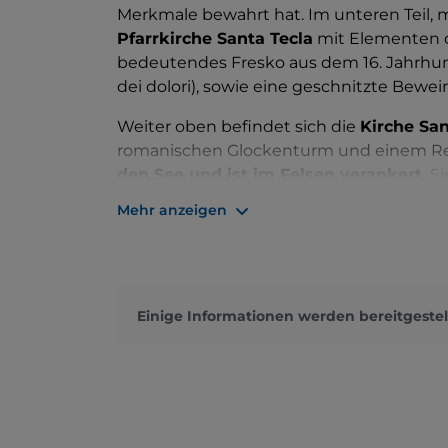
Merkmale bewahrt hat. Im unteren Teil, mi
Pfarrkirche Santa Tecla
mit Elementen d
bedeutendes Fresko aus dem 16. Jahrh
dei dolori), sowie eine geschnitzte Bewei
Weiter oben befindet sich die
Kirche Sa
romanischen Glockenturm und einem Ren
den See und ist im Felsen verankert.
Si
dichten Vegetation verdeckt. Sie wird sei
Mehr anzeigen
besucht, der aufgrund eines charakteri
Unterbrechungen in die Tiefe stürzt und d
Der See bietet eine Reihe von Spezialitä
Beispiel
Agone, Felchen und Barsch
, fr
Einige Informationen werden bereitgestel