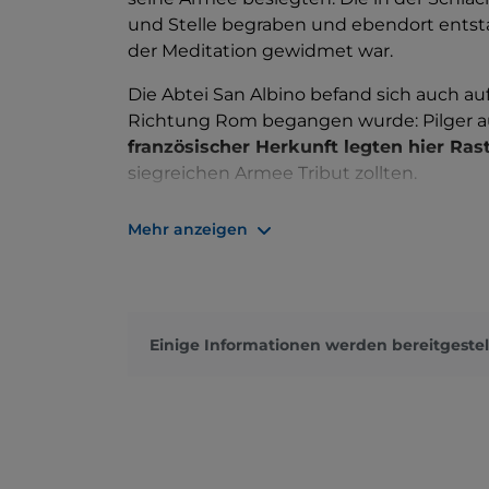
und Stelle begraben und ebendort entsta
der Meditation gewidmet war.
Die Abtei San Albino befand sich auch a
Richtung Rom begangen wurde: Pilger a
französischer Herkunft legten hier Rast
siegreichen Armee Tribut zollten.
Der Überlieferung nach war der Mönch, d
Mehr anzeigen
errichten ließ, jedoch englischen Ursprun
wurde das Kloster nach seinem Tod nac
Albin, benannt.
Einige Informationen werden bereitgestel