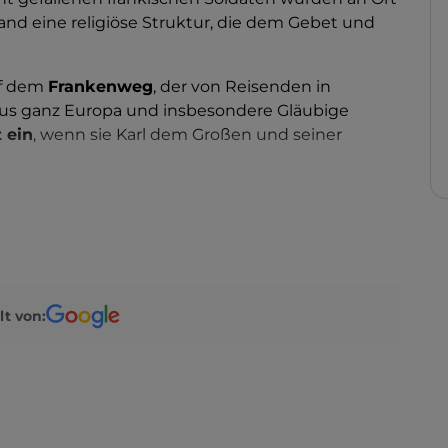
nd eine religiöse Struktur, die dem Gebet und
uf dem
Frankenweg
, der von Reisenden in
us ganz Europa und insbesondere Gläubige
 ein
, wenn sie Karl dem Großen und seiner
er die Abtei nach der Schlacht von Mortara
gs. Er hieß
Albin Alkwin
und aus diesem Grund
h dem gleichnamigen Schutzpatron, dem Heiligen
lt von: