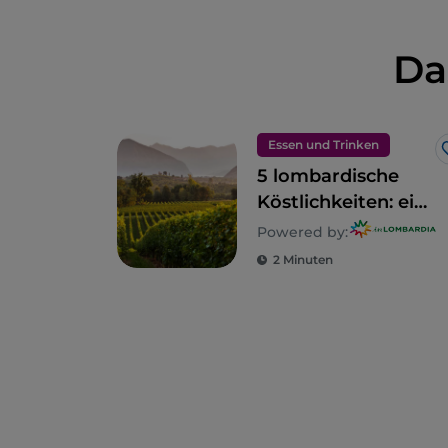
Da
Essen und Trinken
5 lombardische
Köstlichkeiten: ein
Gebiet zum
Powered by:
Genießen
2 Minuten