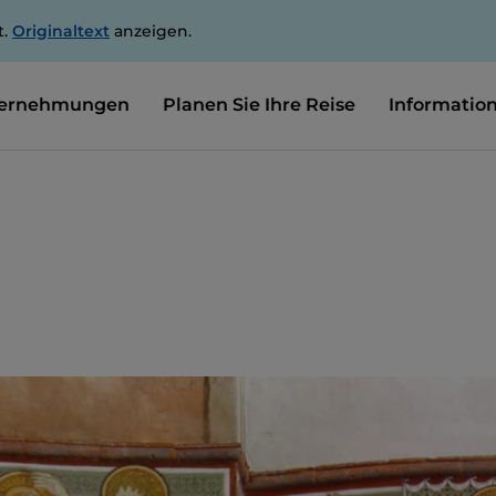
t.
Originaltext
anzeigen.
ernehmungen
Planen Sie Ihre Reise
Informatio