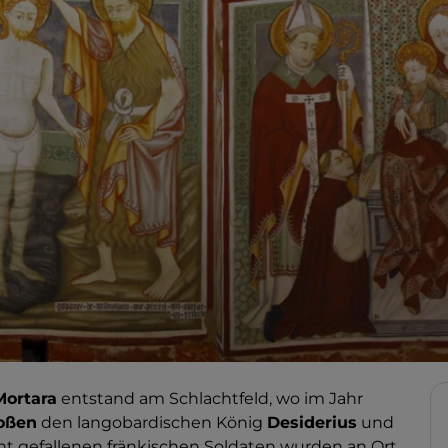
Mortara
entstand am Schlachtfeld, wo im Jahr
oßen
den langobardischen König
Desiderius
und
ht gefallenen fränkischen Soldaten wurden an Ort