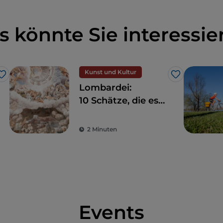
s könnte Sie interessie
Kunst und Kultur
Like
Like
Lombardei:
10 Schätze, die es
zwischen Mailand
und Umgebung zu
2 Minuten
entdecken gilt
Events