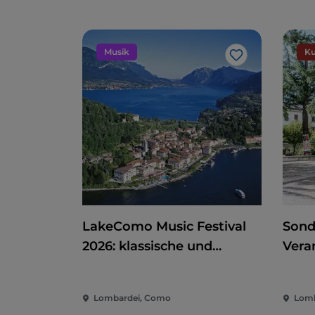
Musik
Ku
Like
LakeComo Music Festival
Sond
2026: klassische und
Vera
zeitgenössische Musik
Kino
zwischen Villen und Gärten
der 
Lombardei, Como
Lomb
am Comer See