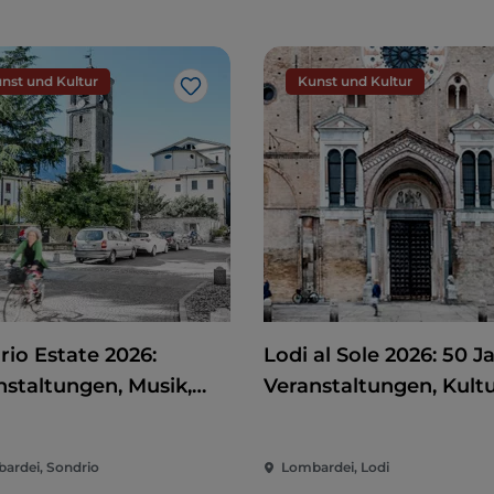
nst und Kultur
Kunst und Kultur
Like
rio Estate 2026:
Lodi al Sole 2026: 50 J
nstaltungen, Musik,
Veranstaltungen, Kult
 und Spaß im Herzen
und Unterhaltung im
Stadt
Herzen von Lodi
ardei, Sondrio
Lombardei, Lodi