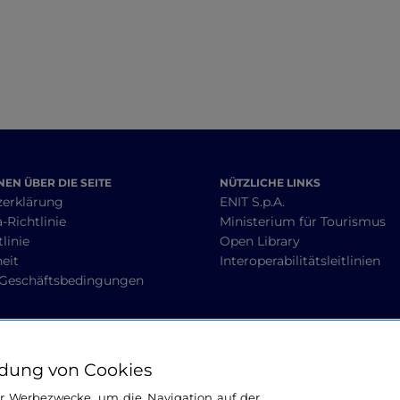
EN ÜBER DIE SEITE
NÜTZLICHE LINKS
zerklärung
ENIT S.p.A.
-Richtlinie
Ministerium für Tourismus
linie
Open Library
heit
Interoperabilitätsleitlinien
 Geschäftsbedingungen
BLEIBEN WIR IN KONTAKT
dung von Cookies
ür Werbezwecke, um die Navigation auf der