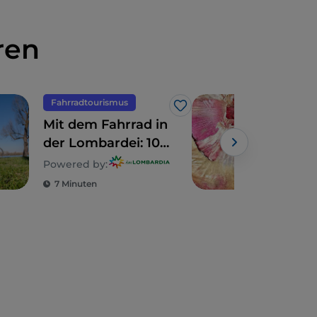
ren
Fahrradtourismus
Ess
Like
Mit dem Fahrrad in
La 
der Lombardei: 10
der
Routen für
von
Powered by:
Powe
Familien
7 Minuten
1 M