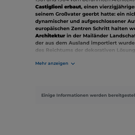
Castiglioni erbaut
, einen vierzigjähri
seinem Großvater geerbt hatte: ein ni
dynamischer und aufgeschlossener Auf
europäischen Zentren Schritt halten wo
Architektur
in der Mailänder Landschaf
der aus dem Ausland importiert wurde
des Reichtums der dekorativen Lösunge
Aufmerksamkeit der Stadt auf die
bei
Mehr anzeigen
Bazzaro
zur Dekoration des Portals ge
großzügigen Formen, die der Straße 
sofort den wenig schmeichelhaften Sp
ein. Der Besitzer sah sich gezwungen, 
Faccanoni
in der Via Buonarroti verleg
Einige Informationen werden bereitgestel
den bitteren Bissen der Statuen versc
Befriedigung, ein Meisterwerk geschaf
Handwerk verbindet. Der Palast schei
(beachten Sie auch die prächtigen
Bull
verschlossen sind) auf natürliche Wei