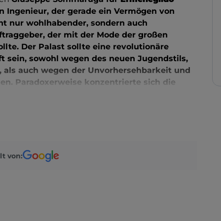
gen Ingenieur, der gerade ein Vermögen von
cht nur wohlhabender, sondern auch
traggeber, der mit der Mode der großen
llte.
Der
Palast
sollte eine revolutionäre
t sein, sowohl wegen des neuen Jugendstils,
, als auch wegen der Unvorhersehbarkeit und
n. Paradoxerweise konzentrierte sich die
den weiblichen Statuen
, die von
Ernesto
schaffen wurden. Diese lächelnden Figuren mit
den Rücken zuwandten, brachten dem Gebäude
itznamen „
ca' di ciapp“
(Haus des Hinterns …)
sie entfernen zu lassen: Sie wurden in die
Villa
t, die heute ein Pflegeheim ist. Nachdem er
lt von:
hluckt hatte, blieb Sommaruga dennoch die
fen zu haben, ein
Gesamtwerk
, das Kunst und
nt dank eines Sockels aus grobem
Bossenwerk
augen,
die mit schmiedeeisernen Gittern
se aus dem Stein zu entstehen, während in den