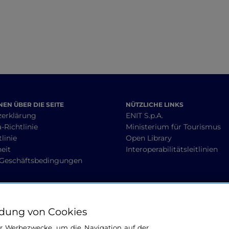
EN ÜBER DIE SEITE
NÜTZLICHE LINKS
zerklärung
ENIT S.p.A.
-Richtlinie
Ministerium für Tourismus
linie
Open Library
heit
Interoperabilitätsleitlinien
 Geschäftsbedingungen
BLEIBEN WIR IN KONTAKT
dung von Cookies
ür Werbezwecke, um die Navigation auf der