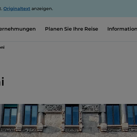
t.
Originaltext
anzeigen.
ernehmungen
Planen Sie Ihre Reise
Informatio
oni
i