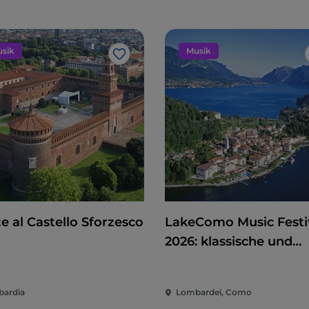
sik
Musik
Like
e al Castello Sforzesco
LakeComo Music Festi
2026: klassische und
zeitgenössische Musik
zwischen Villen und G
ardia
Lombardei, Como
am Comer See