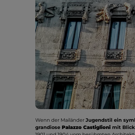
Wenn der Mailänder
Jugendstil ein sym
grandiose
Palazzo Castiglioni
mit Blic
1901 und 1904 vom berühmten Architek