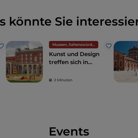
s könnte Sie interessie
Museen, Sehenswürdigkeiten und Denkmäler
Like
Like
Kunst und Design
treffen sich in
Mailand auf der
Triennale
2 Minuten
um)
Events