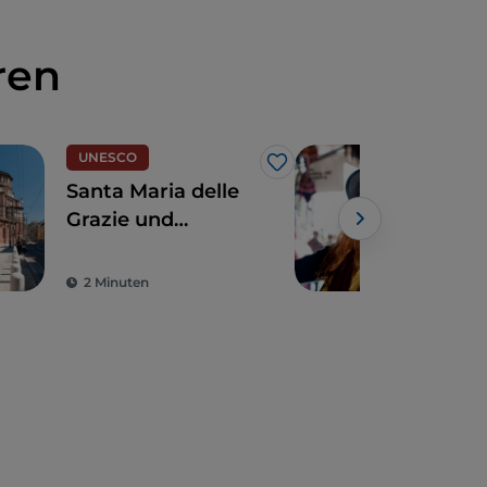
ren
UNESCO
Like
Santa Maria delle
Ach
Grazie und
Str
Leonardo da Vincis
Sho
Abendmahl: ein
Mail
2 Minuten
4 M
Hauch Renaissance
Mod
Pre