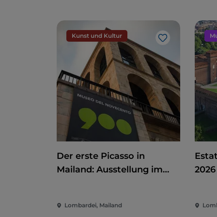
Kunst und Kultur
Mu
Like
Der erste Picasso in
Estat
Mailand: Ausstellung im
2026
Museo del Novecento
zwischen Kunst, Politik und
Lombardei, Mailand
Lomb
internationalem