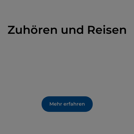
 Verzierungen um die hohen und schmalen
. Intimer ist die Fassade zum hinteren Garten,
t Glasfenstern auszeichnet
. Die Innenräume, in
o untergebracht ist, haben leider keine
Zuhören und Reisen
en, mit Ausnahme der prächtigen
Säulen, des opulenten
Pfauensaals
und der
hmiedemeister
Alessandro Mazzucotelli
, dem
gendstils in der Schmiedearbeit, geschaffen
Mehr erfahren