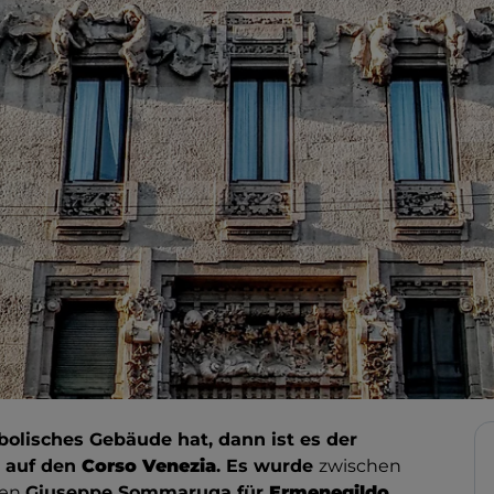
bolisches Gebäude hat, dann ist es der
k auf den
Corso Venezia
. Es wurde
zwischen
ten
Giuseppe Sommaruga für
Ermenegildo