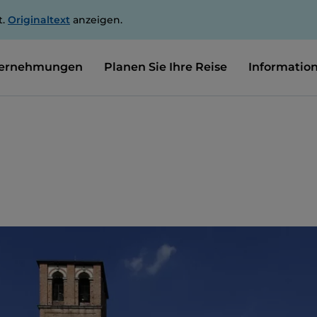
t.
Originaltext
anzeigen.
ernehmungen
Planen Sie Ihre Reise
Informatio