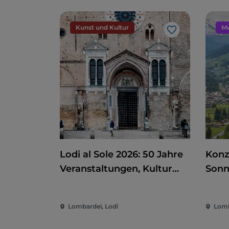
Kunst und Kultur
Mu
Like
Lodi al Sole 2026: 50 Jahre
Konz
Veranstaltungen, Kultur
Sonn
und Unterhaltung im
Vald
Herzen von Lodi
Lombardei, Lodi
Lomb