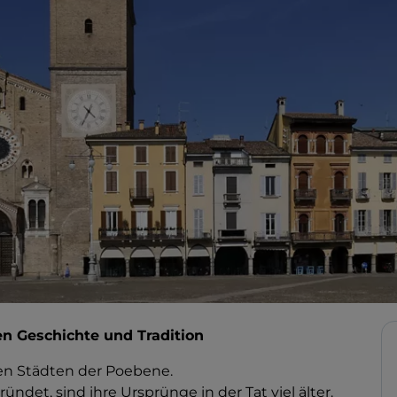
n Geschichte und Tradition
en Städten der Poebene.
ndet, sind ihre Ursprünge in der Tat viel älter.