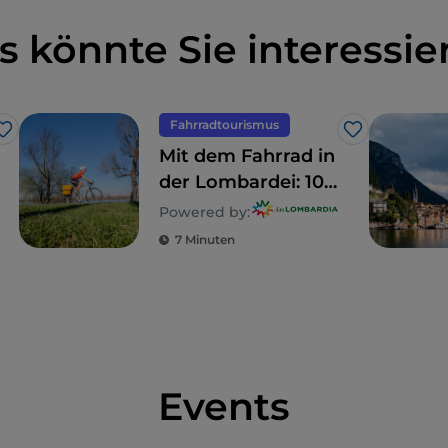
s könnte Sie interessie
Fahrradtourismus
Like
Like
Mit dem Fahrrad in
der Lombardei: 10
Routen für
Powered by:
Familien
7 Minuten
Events