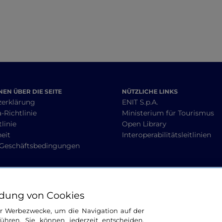
EN ÜBER DIE SEITE
NÜTZLICHE LINKS
zerklärung
ENIT S.p.A.
-Richtlinie
Ministerium für Tourismus
linie
Open Library
heit
Interoperabilitätsleitlinien
 Geschäftsbedingungen
BLEIBEN WIR IN KONTAKT
dung von Cookies
ür Werbezwecke, um die Navigation auf der
ühren. Sie können jederzeit entscheiden,