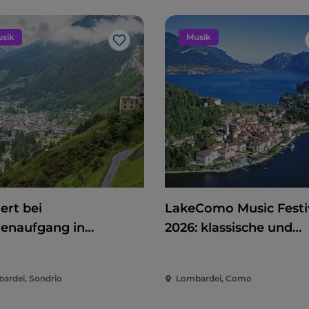
sik
Musik
Like
ert bei
LakeComo Music Festi
enaufgang in
2026: klassische und
identro
zeitgenössische Musik
zwischen Villen und G
ardei, Sondrio
Lombardei, Como
am Comer See