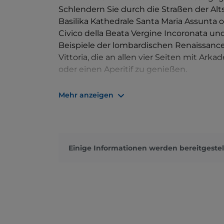
Schlendern Sie durch die Straßen der Al
Basilika Kathedrale Santa Maria Assunt
Civico della Beata Vergine Incoronata u
Beispiele der lombardischen Renaissance-
Vittoria, die an allen vier Seiten mit Ark
oder einen Aperitif zu genießen.
Etwas weiter von der Stadt entfernt ka
Mehr anzeigen
Pompeia, eine von den Römern gegründe
keltischen Ursprungs hervorging. Von der
Überreste der alten Kathedrale sehen.
Wenn Sie die Natur lieben, besuchen Si
Einige Informationen werden bereitgestel
Unterwasserobservatorien das Leben der
beobachten.
Neben einer alten Geschichte bewahrt Lod
unbestrittene Protagonist ist der Granone
Käsesorten gilt, aber auch die Salami Lo