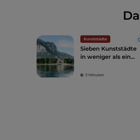
Da
Kunststädte
Sieben Kunststädte
in weniger als einer
Stunde Bahnfahrt
von Mailand
3 Minuten