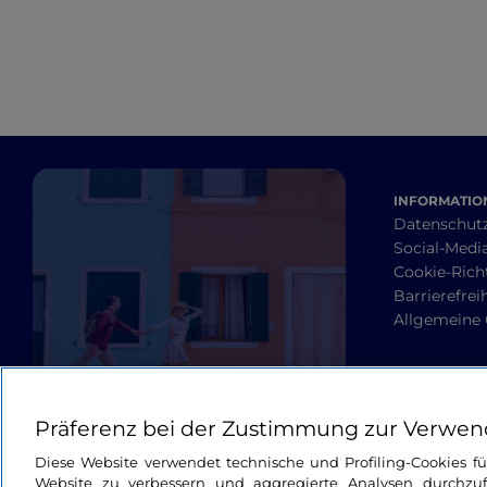
INFORMATION
Datenschut
Social-Media
Cookie-Richt
Barrierefrei
Allgemeine
Präferenz bei der Zustimmung zur Verwen
Diese Website verwendet technische und Profiling-Cookies f
Website zu verbessern und aggregierte Analysen durchzuf