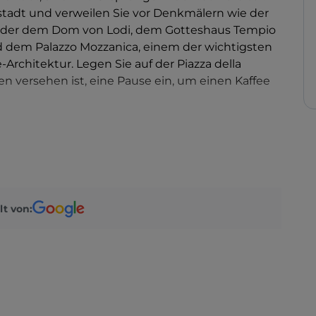
tstadt und verweilen Sie vor Denkmälern wie der
a oder dem Dom von Lodi, dem Gotteshaus Tempio
nd dem Palazzo Mozzanica, einem der wichtigsten
Architektur. Legen Sie auf der Piazza della
aden versehen ist, eine Pause ein, um einen Kaffee
nn man
Lodi Vecchio besuchen
, das antike Laus
te Stadt, die wiederum aus einem früheren Dorf
 Piazza Santa Maria aus können Sie noch die
e den
Fischpark Paradiso
, um dank der
lt von:
 Fische in ihrem natürlichen Lebensraum zu
i auch seine eigene kulinarische Tradition. Der
 Lodigiano, der als Stammvater aller Grana-
digiano und die Raspadura verdienen es, probiert