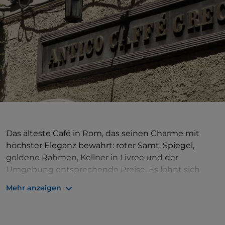
Das älteste Café in Rom, das seinen Charme mit
höchster Eleganz bewahrt: roter Samt, Spiegel,
goldene Rahmen, Kellner in Livree und der
Umgebung entsprechende Preise. Es lohnt sich
unbedingt, hier vorbeizuschauen, wo auch viele
Mehr anzeigen
Künstler, Schriftsteller und Abenteurer einkehrten,
von Buffalo Bill bis D'Annunzio, von Orson Welles bis
Schopenauer, von Mandelssohn bis Stendhal. Im