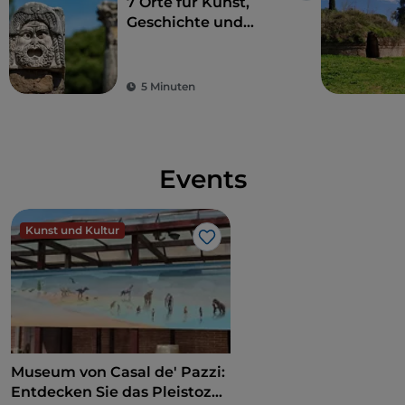
7 Orte für Kunst,
Geschichte und
Kultur, eine Stunde
von Rom entfernt
5 Minuten
Events
Kunst und Kultur
Like
Museum von Casal de' Pazzi:
Entdecken Sie das Pleistozän