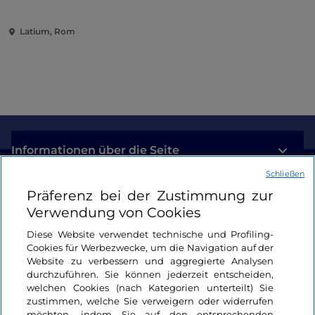
auf einem multisensorischen
Weg
Latium, Rom
Informationen über die Seite
Schließen
Nützliche Links
Präferenz bei der Zustimmung zur
Verwendung von Cookies
Login
Diese Website verwendet technische und Profiling-
Cookies für Werbezwecke, um die Navigation auf der
Bleiben wir in Kontakt
Website zu verbessern und aggregierte Analysen
durchzuführen. Sie können jederzeit entscheiden,
welchen Cookies (nach Kategorien unterteilt) Sie
zustimmen, welche Sie verweigern oder widerrufen
möchten, indem Sie auf den entsprechenden