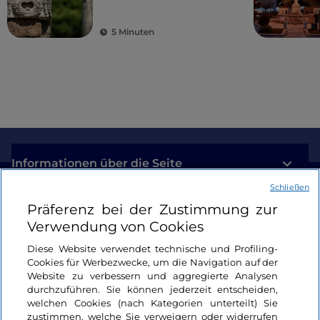
Zeugnis seiner Ursprünge aus dem
von Rom entfernt
17. Jahrhundert. Hinter dem Altar befindet sich ein
5 Minuten
fein gearbeitetes Marienbild, das den Mittelpunkt
der lokalen Verehrung darstellt.
Informationen über die Seite
Schließen
Nützliche Links
Präferenz bei der Zustimmung zur
Verwendung von Cookies
Login
Diese Website verwendet technische und Profiling-
Cookies für Werbezwecke, um die Navigation auf der
Bleiben wir in Kontakt
Website zu verbessern und aggregierte Analysen
durchzuführen. Sie können jederzeit entscheiden,
welchen Cookies (nach Kategorien unterteilt) Sie
zustimmen, welche Sie verweigern oder widerrufen