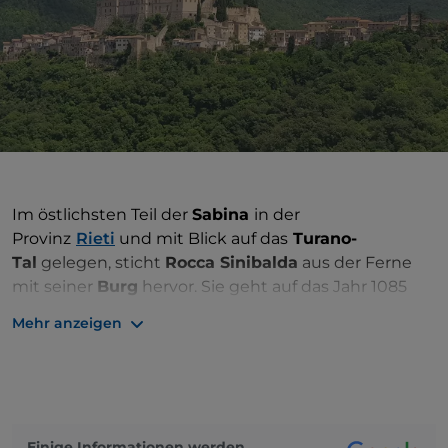
Im östlichsten Teil der
Sabina
in der
Provinz
Rieti
und mit Blick auf das
Turano-
Tal
gelegen, sticht
Rocca Sinibalda
aus der Ferne
mit seiner
Burg
hervor. Sie geht auf das Jahr 1085
zurück, als Sinibaldo Sinibaldi, Feudalherr des Ortes,
Mehr anzeigen
die Burg errichten ließ, nach der das Dorf benannt
ist. Vom Architekten
Baldassarre Peruzzi
als
Festung umgebaut, wurde sie mit
Fresken
verziert,
die den spartanischen Stil mildern; im Jahr 1928
wurde sie als Nationaldenkmal eingestuft und ging
Einige Informationen werden