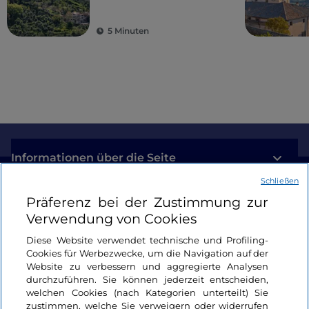
5 Minuten
Informationen über die Seite
Schließen
Nützliche Links
Präferenz bei der Zustimmung zur
Verwendung von Cookies
Login
Diese Website verwendet technische und Profiling-
Cookies für Werbezwecke, um die Navigation auf der
Bleiben wir in Kontakt
Website zu verbessern und aggregierte Analysen
durchzuführen. Sie können jederzeit entscheiden,
welchen Cookies (nach Kategorien unterteilt) Sie
zustimmen, welche Sie verweigern oder widerrufen