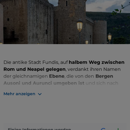
Die antike Stadt Fundis, auf
halbem Weg zwischen
Rom und Neapel gelegen
, verdankt ihren Namen
der gleichnamigen
Ebene
, die von den
Bergen
Ausoni und Aurunci umgeben ist
und sich nach
Süden zum Tyrrhenischen
Meer hin öffnet
, wo die
Mehr anzeigen
Stadt liegt. Das umliegende Relief speist die
Grundwasserleiter des gesamten Gebiets, das daher
fruchtbar und sehr wasserreich ist.
Die
Landwirtschaft
ist seit jeher die treibende Kraft der
lokalen Wirtschaft und hat zur Entstehung
Einige Informationen werden