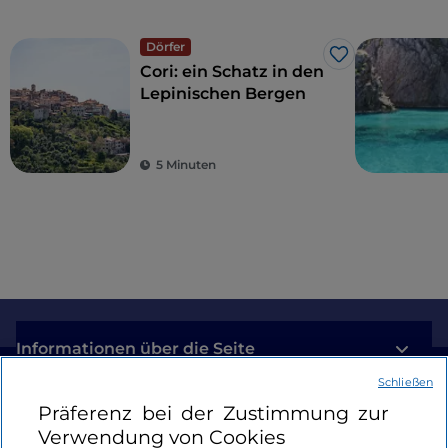
Dörfer
Like
Cori: ein Schatz in den
Lepinischen Bergen
5 Minuten
Informationen über die Seite
Schließen
Nützliche Links
Präferenz bei der Zustimmung zur
Verwendung von Cookies