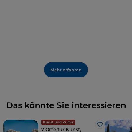
Lebenden“, ein wichtiges Zeugnis der häuslichen
Architektur der etruskischen Bevölkerung, von den
Ursprüngen bis zur hellenistischen Zeit. Die
20 Hektar große Stätte stammt aus dem
9. Jahrhundert v. Chr. und enthält verschiedene
Arten von Gräbern. Hier sind in der Tat in den Fels
gehauene Gräben und Grabhügel zu sehen, die oft
mehr als ein Grab enthalten, in Form von Hütten
oder Häuschen, mit reich detaillierten Strukturen.
Mehr erfahren
Das könnte Sie interessieren
Kunst und Kultur
Like
7 Orte für Kunst,