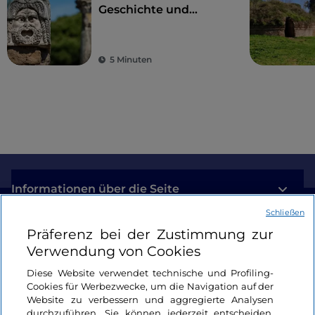
Geschichte und
Kultur, eine Stunde
von Rom entfernt
5 Minuten
Informationen über die Seite
Schließen
Nützliche Links
Präferenz bei der Zustimmung zur
Verwendung von Cookies
Login
Diese Website verwendet technische und Profiling-
Cookies für Werbezwecke, um die Navigation auf der
Bleiben wir in Kontakt
Website zu verbessern und aggregierte Analysen
durchzuführen. Sie können jederzeit entscheiden,