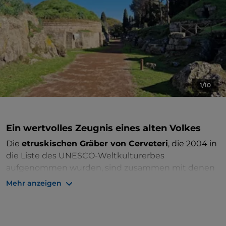
1/10
Ein wertvolles Zeugnis eines alten Volkes
Die
etruskischen Gräber von Cerveteri
, die 2004 in
die Liste des UNESCO-Weltkulturerbes
aufgenommen wurden, sind zusammen mit denen
von Tarquinia das erste Beispiel für Grabstädte, die
Mehr anzeigen
sich auf die etruskische Zivilisation beziehen, und
befinden sich etwa vierzig Kilometer von
Rom
entfernt.