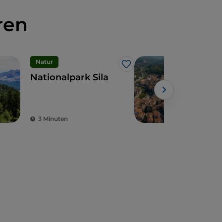
ren
Natur
Kuns
Like
Nationalpark Sila
Cos
anti
Athe
3 Minuten
9 M