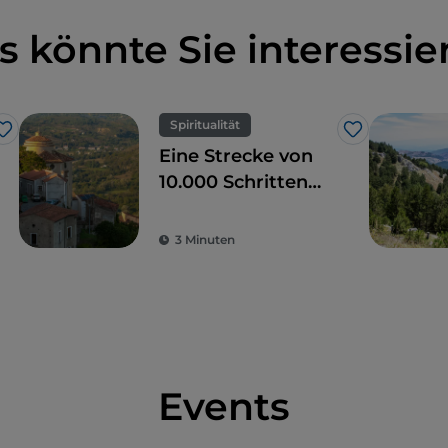
s könnte Sie interessie
Spiritualität
Like
Like
Eine Strecke von
10.000 Schritten
zur Entdeckung
des Sacro Monte di
3 Minuten
Laino Borgo
Events