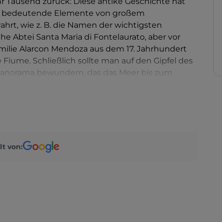
hr Tausend zurück: Diese antike Geschichte hat
s bedeutende Elemente von großem
hrt, wie z. B. die Namen der wichtigsten
e Abtei Santa Maria di Fontelaurato, aber vor
amilie Alarcon Mendoza aus dem 17. Jahrhundert
 Fiume. Schließlich sollte man auf den Gipfel des
 Panorama bewundern, das das Meer bis zum
lt von: