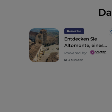
Da
Reiseidee
Entdecken Sie
Altomonte, eines
der schönsten
Powered by:
Dörfer Italiens
3 Minuten