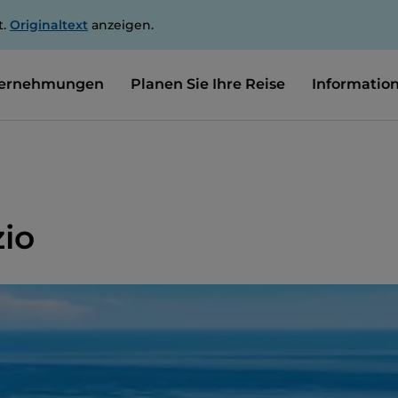
t.
Originaltext
anzeigen.
ernehmungen
Planen Sie Ihre Reise
Informatio
io