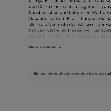
und gehen auf das Mittelalter um das Ja
den Ort zu einem Zentrum gemacht, da
künstlerischen und kulturellen Wert bewa
Gebäude aus dem 16. Jahrhundert, die nah
allem die Überreste des Schlosses der F
mit den wertvollen Fresken von Salvatore
Dorfes hinaufsteigen, anhalten und das
Horizont umarmt.
Mehr anzeigen
Einige Informationen werden bereitgestel