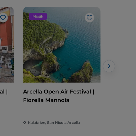
Musik
Veransta
Like
Like
l |
Arcella Open Air Festival |
Cleto Fes
Fiorella Mannoia
Kalabrien, San Nicola Arcella
Kalabrien, 