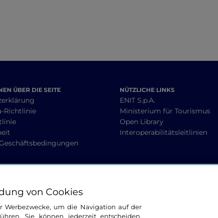
EN ÜBER DIE SEITE
NÜTZLICHE LINKS
zerklärung
ENIT S.p.A.
-Richtlinie
Ministerium für Tourismus
linie
Open Library
heit
Interoperabilitätsleitlinien
 Geschäftsbedingungen
BLEIBEN WIR IN KONTAKT
dung von Cookies
ür Werbezwecke, um die Navigation auf der
ühren. Sie können jederzeit entscheiden,