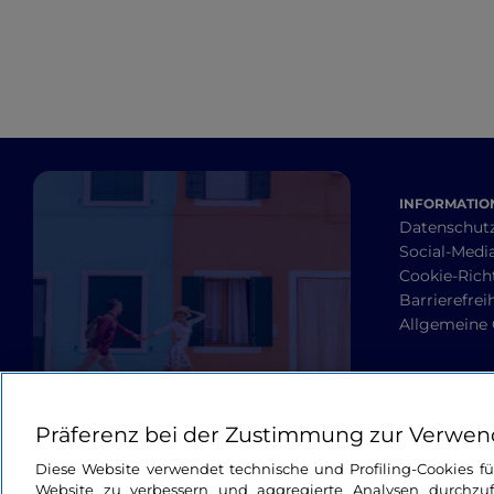
INFORMATION
Datenschut
Social-Media
Cookie-Richt
Barrierefrei
Allgemeine
Präferenz bei der Zustimmung zur Verwen
Diese Website verwendet technische und Profiling-Cookies f
Website zu verbessern und aggregierte Analysen durchzuf