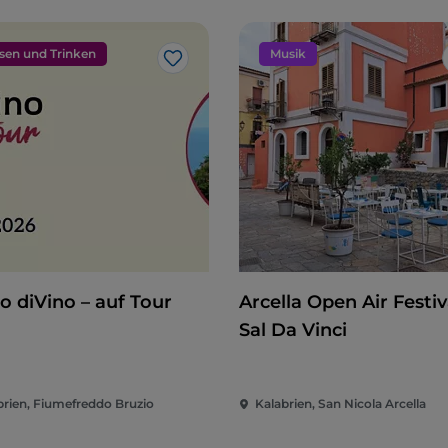
sen und Trinken
Musik
Like
o diVino – auf Tour
Arcella Open Air Festiva
Sal Da Vinci
brien, Fiumefreddo Bruzio
Kalabrien, San Nicola Arcella