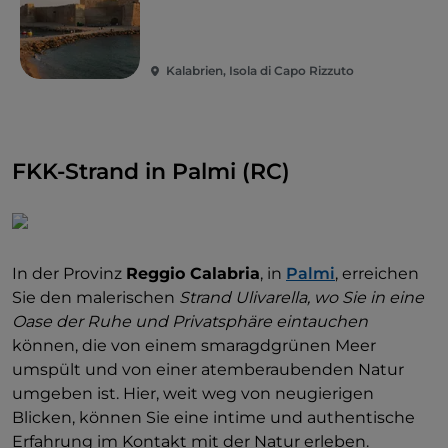
denen man nicht nur baden kann, sondern ihn auch
auf die Haut auftragen kann, um seine wohltuende
Wirkung zu genießen und sich zu „bedecken“, falls
Kalabrien, Isola di Capo Rizzuto
man noch nicht bereit ist, seinen nackten Körper zu
zeigen.
FKK-Strand in Palmi (RC)
In der Provinz
Reggio Calabria
, in
Palmi
, erreichen
Sie den malerischen
Strand Ulivarella, wo Sie in eine
Oase der Ruhe und Privatsphäre eintauchen
können, die von einem smaragdgrünen Meer
umspült und von einer atemberaubenden Natur
umgeben ist. Hier, weit weg von neugierigen
Blicken, können Sie eine intime und authentische
Erfahrung im Kontakt mit der Natur erleben.