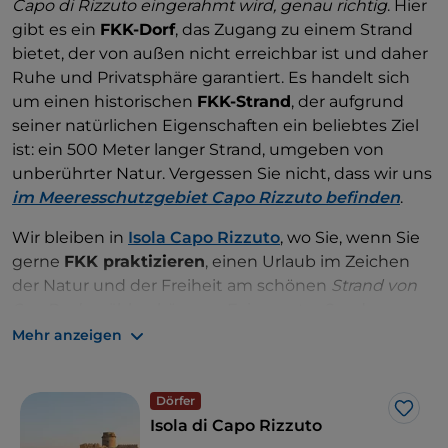
Capo di Rizzuto eingerahmt wird, genau richtig
. Hier
gibt es ein
FKK-Dorf
, das Zugang zu einem Strand
bietet, der von außen nicht erreichbar ist und daher
Ruhe und Privatsphäre garantiert. Es handelt sich
um einen historischen
FKK-Strand
, der aufgrund
seiner natürlichen Eigenschaften ein beliebtes Ziel
ist: ein 500 Meter langer Strand, umgeben von
unberührter Natur. Vergessen Sie nicht, dass wir uns
im Meeresschutzgebiet Capo Rizzuto befinden
.
Wir bleiben in
Isola Capo Rizzuto
, wo Sie, wenn Sie
gerne
FKK praktizieren
, einen Urlaub im Zeichen
der Natur und der Freiheit am schönen
Strand von
San Paolo
wählen können. Feiner roter Sand,
türkisfarbenes Meer mit flachem Wasser. Der Strand
Mehr anzeigen
wird von Lehmrinnen überragt und ist durch zwei
hohe Klippen vor neugierigen Blicken geschützt.
Dörfer
Das Lustigste ist, dass der Ton aus dem
Like
Isola di Capo Rizzuto
Meeresboden hervortritt und Becken bildet, in