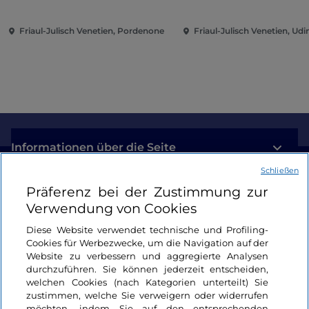
Teatro Urbano 2027 (TU27)
dem Kunst Museum
Winterthur
Friaul-Julisch Venetien, Pordenone
Friaul-Julisch Venetien, Udi
Informationen über die Seite
Schließen
Nützliche Links
Präferenz bei der Zustimmung zur
Verwendung von Cookies
Login
Diese Website verwendet technische und Profiling-
Cookies für Werbezwecke, um die Navigation auf der
Bleiben wir in Kontakt
Website zu verbessern und aggregierte Analysen
durchzuführen. Sie können jederzeit entscheiden,
welchen Cookies (nach Kategorien unterteilt) Sie
zustimmen, welche Sie verweigern oder widerrufen
möchten, indem Sie auf den entsprechenden