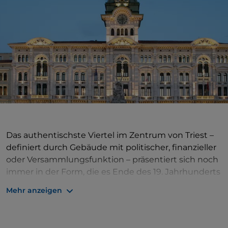
Das authentischste Viertel im Zentrum von Triest –
definiert durch Gebäude mit politischer, finanzieller
oder Versammlungsfunktion – präsentiert sich noch
immer in der Form, die es Ende des 19. Jahrhunderts
in Österreich-Ungarn erhalten hatte, und wurde aus
Mehr anzeigen
diesem Anlass nach Kaiser Franz Joseph benannt.
Seit etwa neunzig Jahren werden jedoch an
Feiertagen auf zwei zum Meer gerichteten Masten