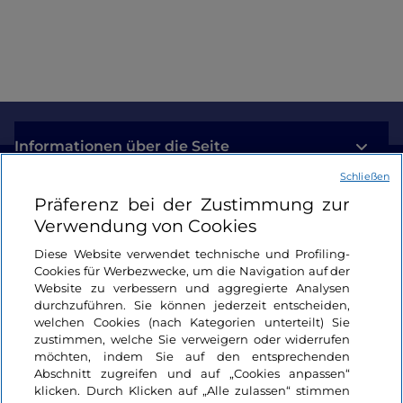
Informationen über die Seite
Schließen
Nützliche Links
Präferenz bei der Zustimmung zur
Verwendung von Cookies
Login
Diese Website verwendet technische und Profiling-
Cookies für Werbezwecke, um die Navigation auf der
Bleiben wir in Kontakt
Website zu verbessern und aggregierte Analysen
durchzuführen. Sie können jederzeit entscheiden,
welchen Cookies (nach Kategorien unterteilt) Sie
zustimmen, welche Sie verweigern oder widerrufen
möchten, indem Sie auf den entsprechenden
Abschnitt zugreifen und auf „Cookies anpassen“
klicken. Durch Klicken auf „Alle zulassen“ stimmen