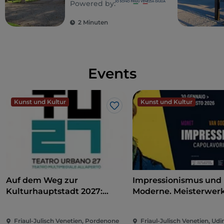
Powered by:
2 Minuten
Events
Kunst und Kultur
Kunst und Kultur
Like
Auf dem Weg zur
Impressionismus und
Kulturhauptstadt 2027:
Moderne. Meisterwer
Teatro Urbano 2027 (TU27)
dem Kunst Museum
Winterthur
Friaul-Julisch Venetien, Pordenone
Friaul-Julisch Venetien, Udi