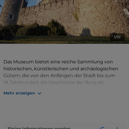
1/10
Das Museum bietet eine reiche Sammlung von
historischen, künstlerischen und archäologischen
Gütern, die von den Anfängen der Stadt bis zum
18. Jahrhundert die Geschichte der Burg als
Residenz der Grafen von Görz dokumentieren.
Mehr anzeigen
Sehr interessant ist auch der didaktische Bereich,
der aus Modellen, originalgetreuen 1:1-
Nachbildungen von Kriegsmaschinen, Blankwaffen
aus den Jahren 1271 bis 1500 und mittelalterlichen
Musikinstrumenten besteht.
Einige Informationen werden