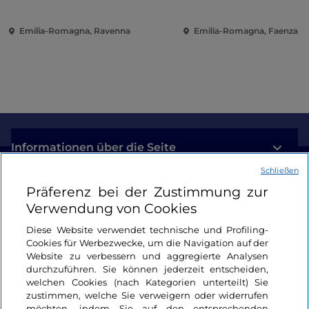
Emilia-Romagna, Ravenna
Emilia-Romagna, Faenza
Informationen über die Seite
Schließen
Nützliche Links
Präferenz bei der Zustimmung zur
Verwendung von Cookies
Login
Diese Website verwendet technische und Profiling-
Cookies für Werbezwecke, um die Navigation auf der
Bleiben wir in Kontakt
Website zu verbessern und aggregierte Analysen
durchzuführen. Sie können jederzeit entscheiden,
welchen Cookies (nach Kategorien unterteilt) Sie
zustimmen, welche Sie verweigern oder widerrufen
möchten, indem Sie auf den entsprechenden