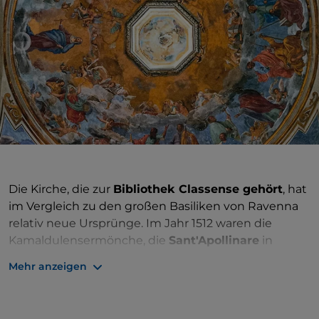
Die Kirche, die zur
Bibliothek Classense gehört
, hat
im Vergleich zu den großen Basiliken von Ravenna
relativ neue Ursprünge. Im Jahr 1512 waren die
Kamaldulensermönche, die
Sant'Apollinare
in
Classe hielten, terrorisiert vom sehr harten Kampf,
Mehr anzeigen
der gerade vor ihren Augen zwischen den Armeen
von Frankreich und der Heiligen Liga stattgefunden
hatte – in der Schlacht, in der die Franzosen gesiegt