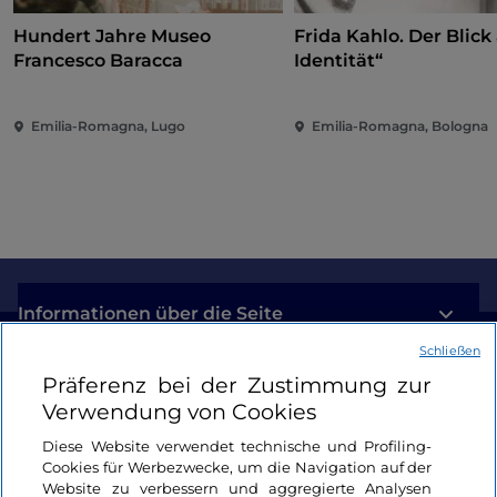
Hundert Jahre Museo
Frida Kahlo. Der Blick 
Francesco Baracca
Identität“
Emilia-Romagna, Lugo
Emilia-Romagna, Bologna
Informationen über die Seite
Schließen
Nützliche Links
Präferenz bei der Zustimmung zur
Verwendung von Cookies
Login
Diese Website verwendet technische und Profiling-
Cookies für Werbezwecke, um die Navigation auf der
Bleiben wir in Kontakt
Website zu verbessern und aggregierte Analysen