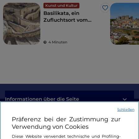
Kunst und Kultur
Like
Basilikata, ein
Zufluchtsort vom
Alltagsstress zur
Wiederentdeckung
der Schönheit
4 Minuten
Informationen über die Seite
Schließen
Nützliche Links
Präferenz bei der Zustimmung zur
Verwendung von Cookies
Login
Diese Website verwendet technische und Profiling-