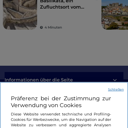
Basilikata, ein
Zufluchtsort vom
Alltagsstress zur
Wiederentdeckung
der Schönheit
4 Minuten
Informationen über die Seite
Schließen
Nützliche Links
Präferenz bei der Zustimmung zur
Verwendung von Cookies
Login
Diese Website verwendet technische und Profiling-
Cookies für Werbezwecke, um die Navigation auf der
Bleiben wir in Kontakt
Website zu verbessern und aggregierte Analysen