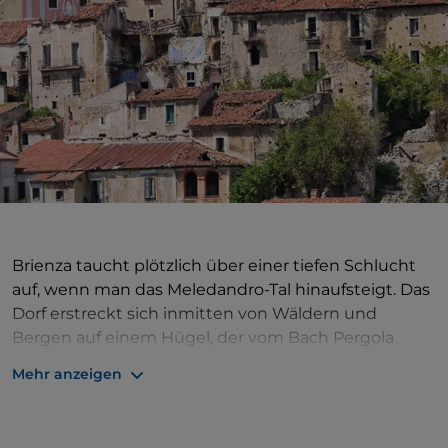
Brienza taucht plötzlich über einer tiefen Schlucht
auf, wenn man das Meledandro-Tal hinaufsteigt. Das
Dorf erstreckt sich inmitten von Wäldern und
Bergen auf einem Hügel, der vom Bach Pergola
umspült ist. Brienza hat seine mittelalterliche
Mehr anzeigen
Struktur bewahrt, mit engen Gassen und Straßen,
die zur malerischen Burg der Anjou führen, die 1571
wieder aufgebaut wurde. Hier wurde 1748 der große