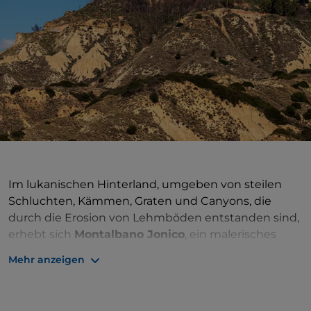
Im lukanischen Hinterland, umgeben von steilen
Schluchten, Kämmen, Graten und Canyons, die
durch die Erosion von Lehmböden entstanden sind,
erhebt sich
Montalbano Jonico
, ein malerisches
Dorf, das das untere Agri-Tal beherrscht. Hier sind die
Mehr anzeigen
Calanchi durch ein regionales Reservat geschützt,
das regionale
Reservat der Calanchi von
Montalbano Jonico
, das im Rahmen von