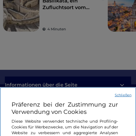
Basilikata, ein
Zufluchtsort vom
Alltagsstress zur
Wiederentdeckung
der Schönheit
4 Minuten
Informationen über die Seite
Schließen
Nützliche Links
Präferenz bei der Zustimmung zur
Verwendung von Cookies
Login
Diese Website verwendet technische und Profiling-
Cookies für Werbezwecke, um die Navigation auf der
Bleiben wir in Kontakt
Website zu verbessern und aggregierte Analysen