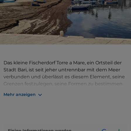
Das kleine Fischerdorf Torre a Mare, ein Ortsteil der
Stadt Bari, ist seit jeher untrennbar mit dem Meer
verbunden und überlässt es diesem Element, seine
Grenzen festzulegen, seine Formen zu bestimmen
und seine Seele und Essenz zu prägen. Das
Mehr anzeigen
Ortszentrum konzentriert sich rund um einen Turm
aus dem 16. Jahrhundert, der sich majestätisch und
streng in der Mitte eines Platzes mit Blick auf den
Hafen erhebt. Die Geschichte dieses Turms ist
ebenfalls durch das Meer bedingt: Um die Küste vor
Einige Informationen werden