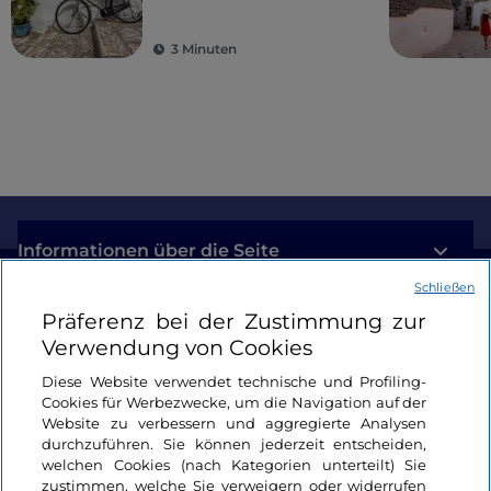
Olivenbäumen und
schmucken Dörfern
3 Minuten
Informationen über die Seite
Schließen
Nützliche Links
Präferenz bei der Zustimmung zur
Verwendung von Cookies
Login
Diese Website verwendet technische und Profiling-
Cookies für Werbezwecke, um die Navigation auf der
Bleiben wir in Kontakt
Website zu verbessern und aggregierte Analysen
durchzuführen. Sie können jederzeit entscheiden,
welchen Cookies (nach Kategorien unterteilt) Sie
zustimmen, welche Sie verweigern oder widerrufen