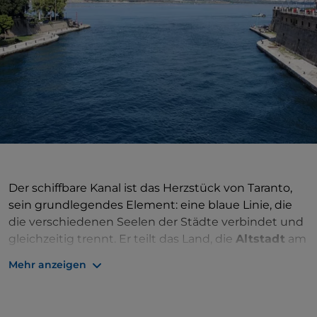
Der schiffbare Kanal ist das Herzstück von Taranto,
sein grundlegendes Element: eine blaue Linie, die
die verschiedenen Seelen der Städte verbindet und
gleichzeitig trennt. Er teilt das Land, die
Altstadt
am
Westufer, das
Dorf
der neuen Stadt am Ostufer. Sie
Mehr anzeigen
vereint die Gewässer, das
Mar Grande
an einem
Ende, das innere Becken des
Mar Piccolo
am
anderen. Es scheint, dass bereits zur Zeit der