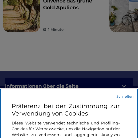
Olivenöl: das grüne
Gold Apuliens
1 Minute
Informationen über die Seite
Schließen
Nützliche Links
Präferenz bei der Zustimmung zur
Verwendung von Cookies
Login
Diese Website verwendet technische und Profiling-
Cookies für Werbezwecke, um die Navigation auf der
Bleiben wir in Kontakt
Website zu verbessern und aggregierte Analysen