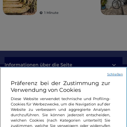
1 Minute
Informationen über die Seite
Schließen
Nützliche Links
Präferenz bei der Zustimmung zur
Verwendung von Cookies
Login
Diese Website verwendet technische und Profiling-
Cookies für Werbezwecke, um die Navigation auf der
Bleiben wir in Kontakt
Website zu verbessern und aggregierte Analysen
durchzuführen. Sie können jederzeit entscheiden,
welchen Cookies (nach Kategorien unterteilt) Sie
zustimmen, welche Sie verweigern oder widerrufen