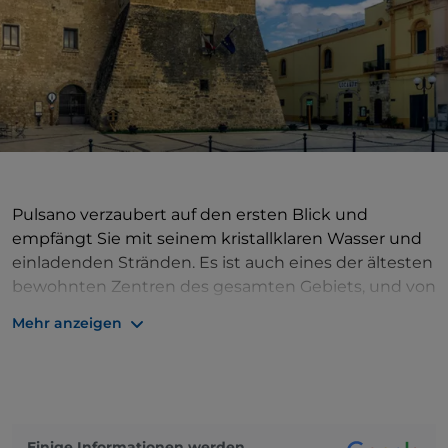
Pulsano verzaubert auf den ersten Blick und
empfängt Sie mit seinem kristallklaren Wasser und
einladenden Stränden. Es ist auch eines der ältesten
bewohnten Zentren des gesamten Gebiets, und von
dieser Vergangenheit zeugen noch heute die
Mehr anzeigen
Nekropole und die Überreste von Dörfern aus dem
14. Jahrhundert v. Chr., die einzigen Spuren von
Siedlungen aus der Bronzezeit am Golf von Tarent.
Aber die Altstadt kann auch die Geschichte der
Gegend erzählen, auch wenn es sich in diesem Fall
Einige Informationen werden