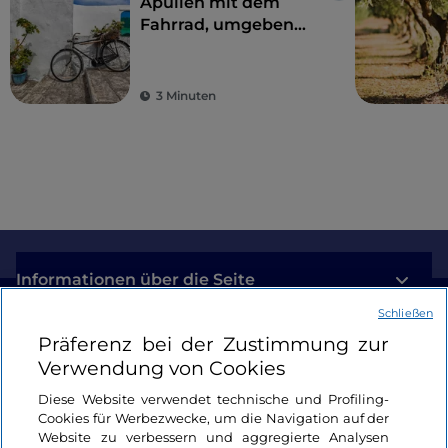
Apulien mit dem
Fahrrad, umgeben
von Trulli,
Olivenbäumen und
schmucken Dörfern
3 Minuten
Informationen über die Seite
Schließen
Nützliche Links
Präferenz bei der Zustimmung zur
Verwendung von Cookies
Login
Diese Website verwendet technische und Profiling-
Cookies für Werbezwecke, um die Navigation auf der
Bleiben wir in Kontakt
Website zu verbessern und aggregierte Analysen