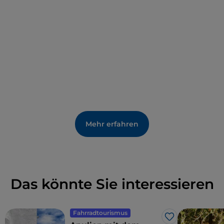
In den Kunsthandwerksläden des Dorfes werden
Kunstschmiedearbeiten
und die
Restaurierung
alter Möbel von fachkundigen Händen
ausgeführt
.
Mehr erfahren
Das könnte Sie interessieren
Fahrradtourismus
Like