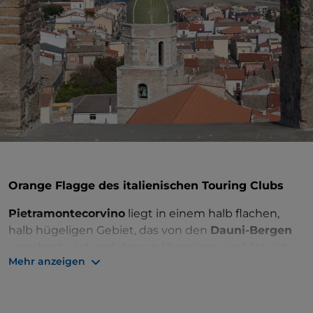
Orange Flagge des italienischen Touring Clubs
Pietramontecorvino
liegt in einem halb flachen,
halb hügeligen Gebiet, das von den
Dauni-Bergen
umrahmt wird und dessen Ursprünge im Mittelalter
Mehr anzeigen
liegen.
Sehenswert ist der
Herzogspalast
aus dem
13. Jahrhundert, der von einem mächtigen