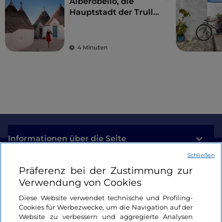
Alberobello, die
Hauptstadt der Trulli:
Besuch in einer
märchenhaften Welt
4 Minuten
Informationen über die Seite
Schließen
Nützliche Links
Präferenz bei der Zustimmung zur
Verwendung von Cookies
Login
Diese Website verwendet technische und Profiling-
Cookies für Werbezwecke, um die Navigation auf der
Bleiben wir in Kontakt
Website zu verbessern und aggregierte Analysen