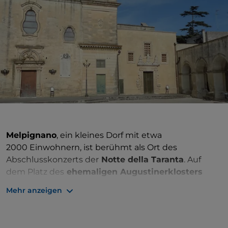
Melpignano
, ein kleines Dorf mit etwa
2000 Einwohnern, ist berühmt als Ort des
Abschlusskonzerts der
Notte della Taranta
. Auf
dem Platz des
ehemaligen Augustinerklosters
versammeln
sich Tausende von Menschen zu
Mehr anzeigen
diesem Ereignis von nationalem und
internationalem Ruf. Im ehemaligen Kloster können
Sie den schönen
Kreuzgang
aus dem