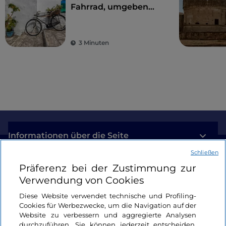
Fahrrad, umgeben
von Trulli,
Olivenbäumen und
schmucken Dörfern
3 Minuten
Informationen über die Seite
Schließen
Nützliche Links
Präferenz bei der Zustimmung zur
Verwendung von Cookies
Login
Diese Website verwendet technische und Profiling-
Cookies für Werbezwecke, um die Navigation auf der
Bleiben wir in Kontakt
Website zu verbessern und aggregierte Analysen
durchzuführen. Sie können jederzeit entscheiden,