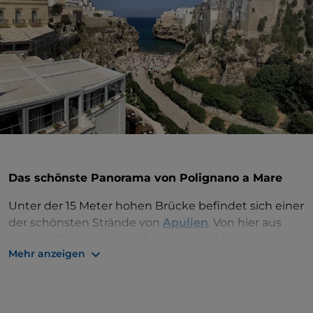
Das schönste Panorama von Polignano a Mare
Unter der 15 Meter hohen Brücke befindet sich einer
der schönsten Strände von
Apulien
. Von hier aus
können Sie einen der schönsten Ausblicke
Mehr anzeigen
genießen: Lassen Sie Ihren Blick von der ins
kristallklare Meer abfallenden Küste bis zur Altstadt
schweifen, wo die niedrigen, weißen Häusern im
Sonnenlicht schimmern.