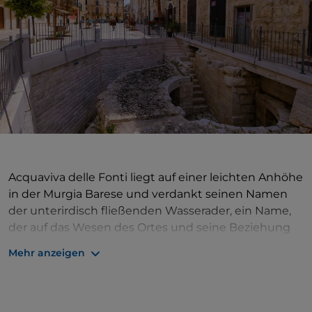
Acquaviva delle Fonti liegt auf einer leichten Anhöhe
in der Murgia Barese und verdankt seinen Namen
der unterirdisch fließenden Wasserader, ein Name,
der auf das Wesen des Ortes und seine Beziehung
zu den Elementen der Natur hinweist. Das Herz des
Mehr anzeigen
Zentrums ist die Kathedrale, eine der vier
palatinischen Basiliken Apuliens, die sich auf dem
gleichen Platz wie der Palazzo De Mari befindet, eine
alte befestigte Residenz, in der heute der