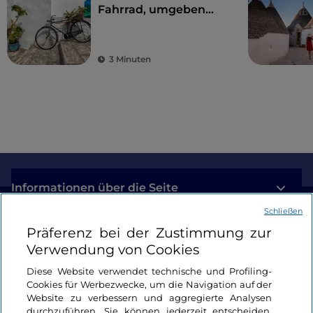
Fahrrad, umgeben
von Trulli,
Olivenbäumen und
schmucken Dörfern
3 Minuten
Informationen über die Seite
Schließen
Nützliche Links
Präferenz bei der Zustimmung zur
Verwendung von Cookies
Login
Diese Website verwendet technische und Profiling-
Cookies für Werbezwecke, um die Navigation auf der
Bleiben wir in Kontakt
Website zu verbessern und aggregierte Analysen
durchzuführen. Sie können jederzeit entscheiden,