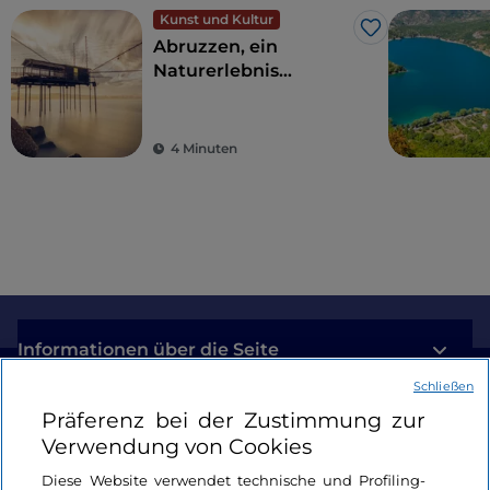
Kunst und Kultur
Like
Abruzzen, ein
Naturerlebnis
zwischen Meer und
Bergen
4 Minuten
Informationen über die Seite
Schließen
Nützliche Links
Präferenz bei der Zustimmung zur
Verwendung von Cookies
Login
Diese Website verwendet technische und Profiling-